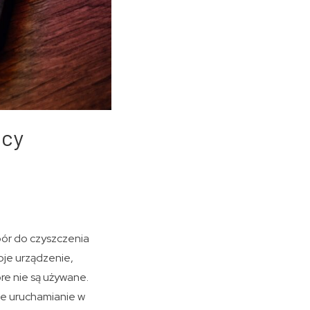
acy
bór do czyszczenia
oje urządzenie,
re nie są używane.
ne uruchamianie w