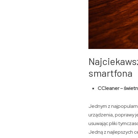
Najciekawsz
smartfona
CCleaner – świet
Jednym z najpopularni
urządzenia, poprawy j
usuwając pliki tymcza
Jedną z najlepszych c