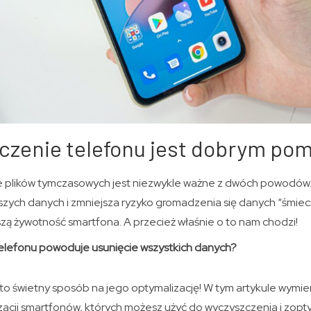
zczenie telefonu jest dobrym po
e plików tymczasowych jest niezwykle ważne z dwóch powodów
szych danych i zmniejsza ryzyko gromadzenia się danych “śmieci
zą żywotność smartfona. A przecież właśnie o to nam chodzi!
elefonu powoduje usunięcie wszystkich danych?
to świetny sposób na jego optymalizację! W tym artykule wymie
zacji smartfonów, których możesz użyć do wyczyszczenia i zop