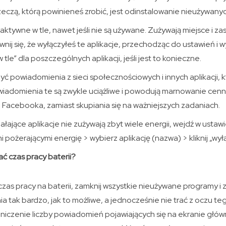
zeczą, którą powinieneś zrobić, jest odinstalowanie nieużywanych
aktywne w tle, nawet jeśli nie są używane. Zużywają miejsce i za
nij się, że wyłączyłeś te aplikacje, przechodząc do ustawień i w
 tle” dla poszczególnych aplikacji, jeśli jest to konieczne.
ć powiadomienia z sieci społecznościowych i innych aplikacji, 
owiadomienia te są zwykle uciążliwe i powodują marnowanie cen
ji Facebooka, zamiast skupiania się na ważniejszych zadaniach.
ałające aplikacje nie zużywają zbyt wiele energii, wejdź w ustawi
 pożerającymi energię > wybierz aplikację (nazwa) > kliknij „wyłą
ć czas pracy baterii?
czas pracy na baterii, zamknij wszystkie nieużywane programy i 
 tak bardzo, jak to możliwe, a jednocześnie nie trać z oczu tego
raniczenie liczby powiadomień pojawiających się na ekranie głów