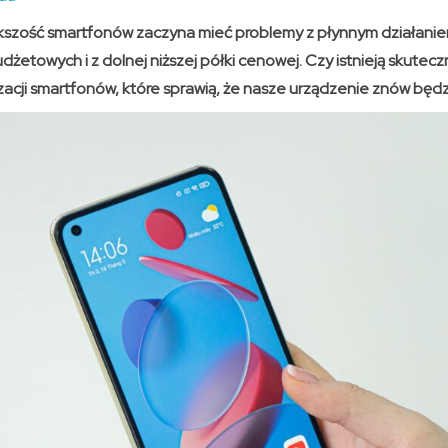
szość smartfonów zaczyna mieć problemy z płynnym działanie
żetowych i z dolnej niższej półki cenowej. Czy istnieją skutecz
acji smartfonów, które sprawią, że nasze urządzenie znów będzi