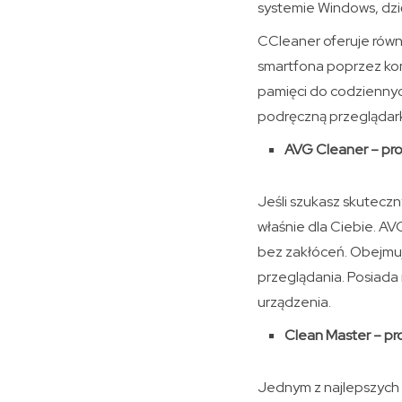
systemie Windows, dzię
CCleaner oferuje równi
smartfona poprzez kom
pamięci do codziennyc
podręczną przeglądark
AVG Cleaner – pr
Jeśli szukasz skuteczn
właśnie dla Ciebie. A
bez zakłóceń. Obejmuje
przeglądania. Posiada
urządzenia.
Clean Master – pr
Jednym z najlepszych 