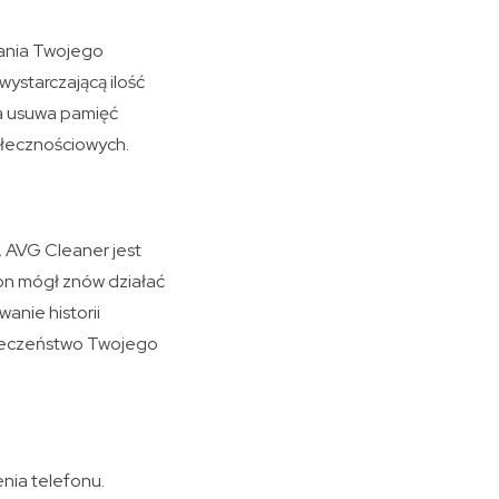
łania Twojego
ystarczającą ilość
ra usuwa pamięć
ołecznościowych.
, AVG Cleaner jest
fon mógł znów działać
anie historii
pieczeństwo Twojego
nia telefonu.