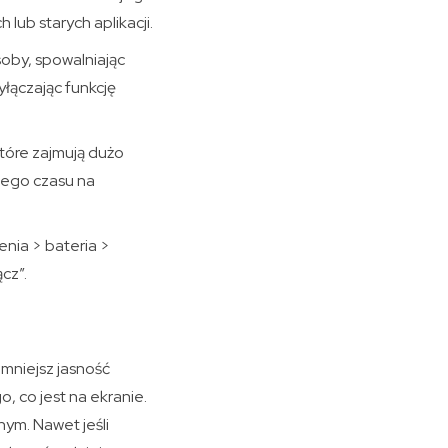
 lub starych aplikacji.
soby, spowalniając
yłączając funkcję
które zajmują dużo
nego czasu na
enia > bateria >
cz”.
zmniejsz jasność
, co jest na ekranie.
nym. Nawet jeśli