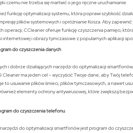
ki czemu nie trzeba się martwić o jego ręczne uruchamianie.
eż funkcję optymalizacji systemu, która poprawi szybkość dzia
presję plików systemowych i opróżnianie Kosza. Aby zapewnić w
h operacji, CCleaner oferuje funkcję czyszczenia pamięci, któ
i internetowej i obrazy tymczasowe z popularnych aplikacji sp
ogram do czyszczenia danych
ych i dobrze działających narzędzi do optymalizacji smartfonów
VG Cleaner ma jeden cel – wyczyścić Twoje dane, aby Twój tele
 to usuwanie plików śmieci, plików tymczasowych, a nawet usuw
 również elementy ochrony antywirusowej, które zwiększą bez
ogram do czyszczenia telefonu
narzędzi do optymalizacji smartfonów jest program do czyszcze