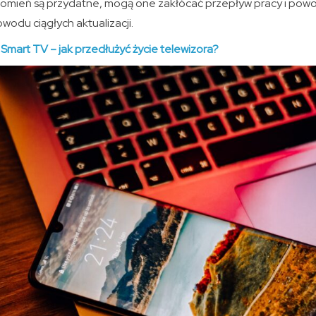
domień są przydatne, mogą one zakłócać przepływ pracy i pow
wodu ciągłych aktualizacji.
Smart TV – jak przedłużyć życie telewizora?