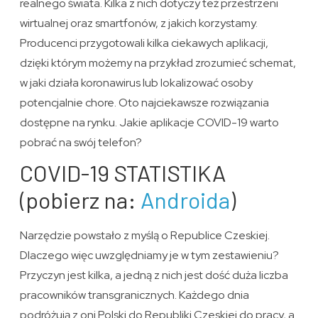
realnego świata. Kilka z nich dotyczy też przestrzeni
wirtualnej oraz smartfonów, z jakich korzystamy.
Producenci przygotowali kilka ciekawych aplikacji,
dzięki którym możemy na przykład zrozumieć schemat,
w jaki działa koronawirus lub lokalizować osoby
potencjalnie chore. Oto najciekawsze rozwiązania
dostępne na rynku. Jakie aplikacje COVID-19 warto
pobrać na swój telefon?
COVID-19 STATISTIKA
(pobierz na:
Androida
)
Narzędzie powstało z myślą o Republice Czeskiej.
Dlaczego więc uwzględniamy je w tym zestawieniu?
Przyczyn jest kilka, a jedną z nich jest dość duża liczba
pracowników transgranicznych. Każdego dnia
podróżują z oni Polski do Republiki Czeskiej do pracy, a