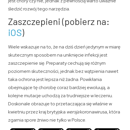
jest chory czy nie, jednak z pewnością warto uważnie
śledzić rozwój tego narzędzia.
Zaszczepieni (pobierz na:
iOS
)
Wiele wskazuje na to, że na dziś dzień jedynym w miarę
skutecznym sposobem na uniknięcie infekcji jest
zaszczepienie się. Preparaty cechują się różnym
poziomem skuteczności, jednak bez wątpienia nawet
taka ochrona jest lepsza niż żadna. Powikłania
obejmujące tę chorobę coraz bardziej ewoluują, a
kolejne mutacje uchodzą za trudniejsze w leczeniu.
Doskonale obrazuje to przetaczająca się właśnie w
kwietniu przez kraj brytyjska
wersja
koronawirusa, która
zgarnia spore żniwo nie tylko w Polsce.