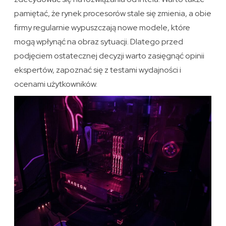
pamiętać, że rynek procesorów stale się zmienia, a obie
firmy regularnie wypuszczają nowe modele, które
mogą wpłynąć na obraz sytuacji. Dlatego przed
podjęciem ostatecznej decyzji warto zasięgnąć opinii
ekspertów, zapoznać się z testami wydajności i
ocenami użytkowników.