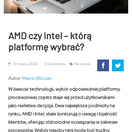
AMD czy Intel – którą
platformę wybrać?
10 marca 2024
0 Comments
Na czasie
Autor:
Marcin Błocian
W świecie technologii, wybór odpowiedniej platformy
procesorowej często staje się przed użytkownikami
jako niełatwa decyzja. Dwa największe podmioty na
rynku, AMD i Intel, stale konkurują o uwagę i lojalność
klientów, oferując różnorodne rozwiązania w zakresie
procesorów. Wybór między nimi może być trudny,