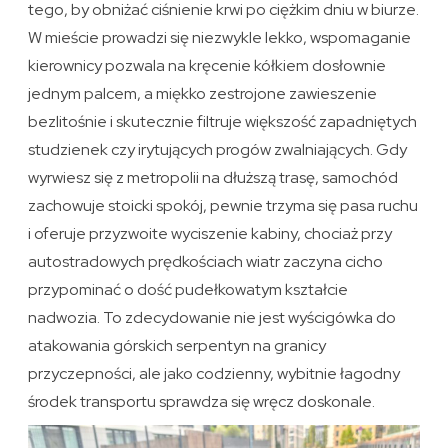
tego, by obniżać ciśnienie krwi po ciężkim dniu w biurze.
W mieście prowadzi się niezwykle lekko, wspomaganie
kierownicy pozwala na kręcenie kółkiem dosłownie
jednym palcem, a miękko zestrojone zawieszenie
bezlitośnie i skutecznie filtruje większość zapadniętych
studzienek czy irytujących progów zwalniających. Gdy
wyrwiesz się z metropolii na dłuższą trasę, samochód
zachowuje stoicki spokój, pewnie trzyma się pasa ruchu
i oferuje przyzwoite wyciszenie kabiny, chociaż przy
autostradowych prędkościach wiatr zaczyna cicho
przypominać o dość pudełkowatym kształcie
nadwozia. To zdecydowanie nie jest wyścigówka do
atakowania górskich serpentyn na granicy
przyczepności, ale jako codzienny, wybitnie łagodny
środek transportu sprawdza się wręcz doskonale.