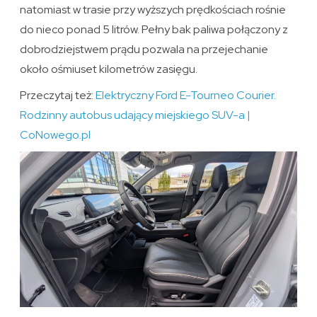
natomiast w trasie przy wyższych prędkościach rośnie
do nieco ponad 5 litrów. Pełny bak paliwa połączony z
dobrodziejstwem prądu pozwala na przejechanie
około ośmiuset kilometrów zasięgu.
Przeczytaj też:
Elektryczny Ford E-Tourneo Courier.
Rodzinny autobus udający miejskiego SUV-a |
CoNowego.pl