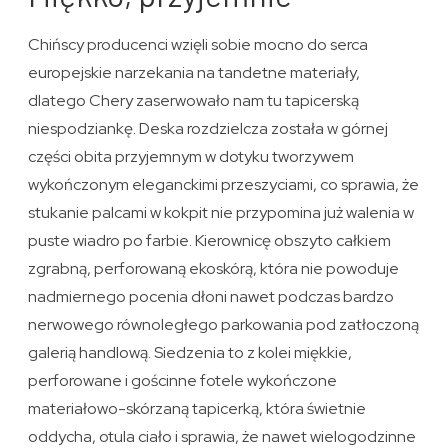
Chińscy producenci wzięli sobie mocno do serca
europejskie narzekania na tandetne materiały,
dlatego Chery zaserwowało nam tu tapicerską
niespodziankę. Deska rozdzielcza została w górnej
części obita przyjemnym w dotyku tworzywem
wykończonym eleganckimi przeszyciami, co sprawia, że
stukanie palcami w kokpit nie przypomina już walenia w
puste wiadro po farbie. Kierownicę obszyto całkiem
zgrabną, perforowaną ekoskórą, która nie powoduje
nadmiernego pocenia dłoni nawet podczas bardzo
nerwowego równoległego parkowania pod zatłoczoną
galerią handlową. Siedzenia to z kolei miękkie,
perforowane i gościnne fotele wykończone
materiałowo-skórzaną tapicerką, która świetnie
oddycha, otula ciało i sprawia, że nawet wielogodzinne