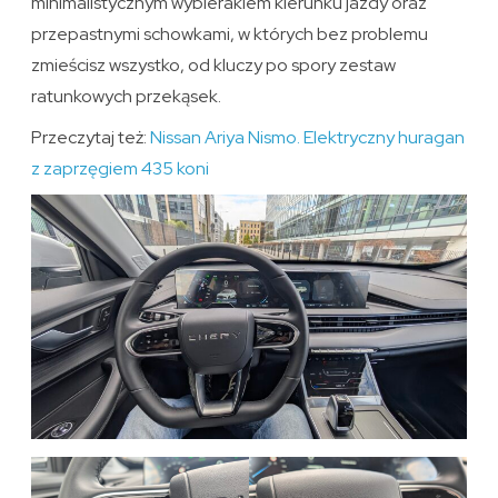
minimalistycznym wybierakiem kierunku jazdy oraz
przepastnymi schowkami, w których bez problemu
zmieścisz wszystko, od kluczy po spory zestaw
ratunkowych przekąsek.
Przeczytaj też:
Nissan Ariya Nismo. Elektryczny huragan
z zaprzęgiem 435 koni