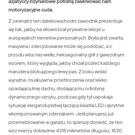
azjatyccy inżynierowie potrafią zaserwować nam
motoryzacyjne cuda.
Z zewnątrz ten dalekowschodni zawodnik prezentuje
się tak, jakby na siłowni brał prywatne lekcje u
europejskich trenerów personalnych. Bryła jest zwarta,
masywna i zdecydowanie może się podobać, a z
przodu wita nas wielki, heksagonalny grill z gwiezdnym
wzorem, który wygląda, jakby chciał pożreć każdego
marudera blokującego lewy pas. Z boku widać
wyraźne, muskularne przetłoczenia oraz lekko
opadającą linię dachu, dodającą mu odrobinę
dynamicznego sznytu, podczas gdy tył uspokaja
sytuację elegancką listwą łączącą światła LED i sprytnie
wkomponowanym zderzakiem. Jeśli planujesz już
przemeblowanie w garażu, to spieszę donieść, że ten
wóz mierzy dokładnie 4318 milimetrów długości, 1830