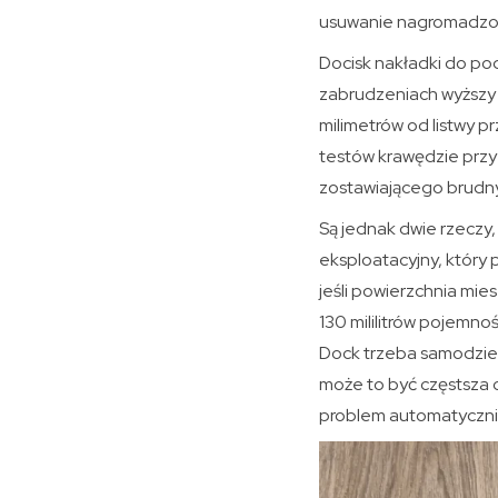
usuwanie nagromadzo
Docisk nakładki do pod
zabrudzeniach wyższy 
milimetrów od listwy p
testów krawędzie przy 
zostawiającego brudny 
Są jednak dwie rzeczy
eksploatacyjny, który 
jeśli powierzchnia mie
130 mililitrów pojemnoś
Dock trzeba samodziel
może to być częstsza c
problem automatycznie,