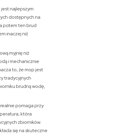
 jest najlepszym
ących dostępnych na
 a potem ten brud
em inaczej niż
ową myjnię niż
wodą i mechanicznie
acza to, że mop jest
zy tradycyjnych
biorniku brudną wodę,
 realnie pomaga przy
mperatura, która
ycyjnych zbiorników.
kłada się na skuteczne