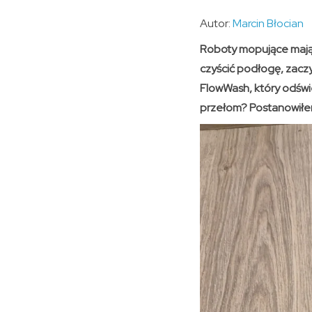
Autor:
Marcin Błocian
Roboty mopujące mają j
czyścić podłogę, zacz
FlowWash, który odświ
przełom? Postanowiłem 