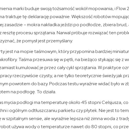
nienia marki buduje swoją tożsamość wokół mopowania, i Flow 2
ma traktuje tę deklarację poważnie. Większość robotów mopuj
mej zasadzie – mokra nakładka jeździ po podłodze, zbiera brud,
ez resztę procesu sprzątania. Narwal próbuje rozwiązać ten probl
rzyznać, że pomysł jest przemyślany.
y jest na mopie taśmowym, który przypomina bardziej miniatur
krofibry. Taśma przesuwa się w pętli, na bieżąco stykając się z 
amiast kumulować je przez cały cykl sprzątania. W praktyce ozn
racy rzeczywiście czysty, a nie tylko teoretycznie świeży jak pr
nym powrotem do bazy. Podczas testu wyraźnie widać było w z
rotem na podłogę. To działa.
mycia podłogi ma temperaturę około 45 stopni Celsjusza, co
hni i ogólnym odtłuszczaniu parkietu czy płytek. Nie jest to te
 szpitalnym sensie, ale wyraźnie lepsza niż zimna woda z trad
my robot używa wody o temperaturze nawet do 80 stopni, co prze