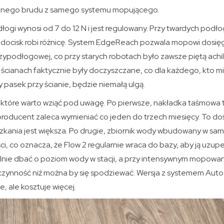
nego brudu z samego systemu mopującego.
łogi wynosi od 7 do 12 N i jest regulowany. Przy twardych podło
docisk robi różnicę. System EdgeReach pozwala mopowi dosięg
rzypodłogowej, co przy starych robotach było zawsze piętą achi
ścianach faktycznie były doczyszczane, co dla każdego, kto mi
pasek przy ścianie, będzie niemałą ulgą.
, które warto wziąć pod uwagę. Po pierwsze, nakładka taśmowa
producent zaleca wymieniać co jeden do trzech miesięcy. To do
szkania jest większa. Po drugie, zbiornik wody wbudowany w sa
ci, co oznacza, że Flow 2 regularnie wraca do bazy, aby ją uzupeł
nie dbać o poziom wody w stacji, a przy intensywnym mopowan
zynność niż można by się spodziewać. Wersja z systemem Auto R
 ale kosztuje więcej.