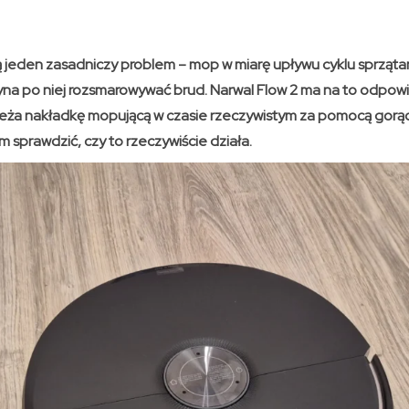
eden zasadniczy problem – mop w miarę upływu cyklu sprzątania
yna po niej rozsmarowywać brud. Narwal Flow 2 ma na to odpow
eża nakładkę mopującą w czasie rzeczywistym za pomocą gorące
sprawdzić, czy to rzeczywiście działa.