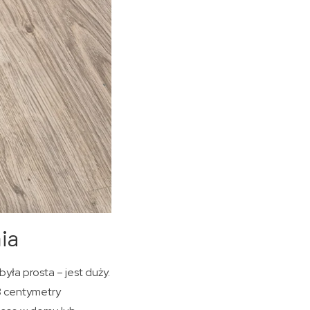
ia
yła prosta – jest duży.
3 centymetry