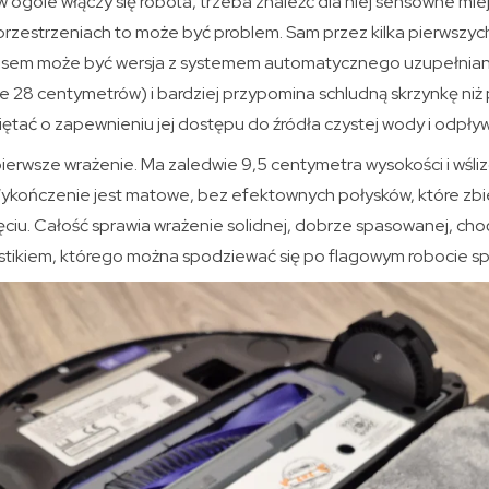
w ogóle włączy się robota, trzeba znaleźć dla niej sensowne mi
rzestrzeniach to może być problem. Sam przez kilka pierwszych 
isem może być wersja z systemem automatycznego uzupełniania
ałe 28 centymetrów) i bardziej przypomina schludną skrzynkę ni
iętać o zapewnieniu jej dostępu do źródła czystej wody i odpły
ierwsze wrażenie. Ma zaledwie 9,5 centymetra wysokości i wśli
ykończenie jest matowe, bez efektownych połysków, które zbier
ciu. Całość sprawia wrażenie solidnej, dobrze spasowanej, cho
astikiem, którego można spodziewać się po flagowym robocie sp