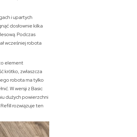
gach i upartych
nąć dosłownie kilka
llesową. Podczas
ał wcześniej robota
 to element
ść krótko, zwłaszcza
mego robota ma tylko
nić. W wersji z Basic
iu dużych powierzchni
efill rozwiązuje ten