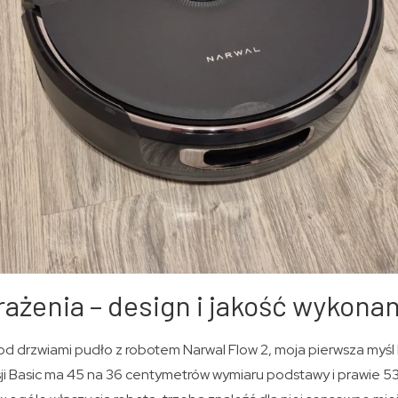
ażenia – design i jakość wykonan
pod drzwiami pudło z robotem Narwal Flow 2, moja pierwsza myśl b
sji Basic ma 45 na 36 centymetrów wymiaru podstawy i prawie 5