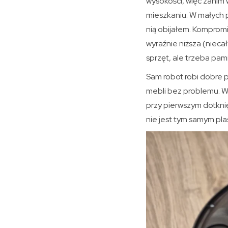
wysokości, więc zanim 
mieszkaniu. W małych p
nią obijałem. Komprom
wyraźnie niższa (niec
sprzęt, ale trzeba pam
Sam robot robi dobre p
mebli bez problemu. W
przy pierwszym dotknię
nie jest tym samym pl