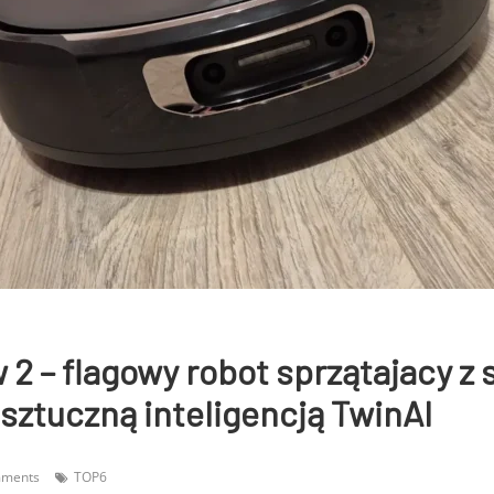
 2 – flagowy robot sprzątajacy 
sztuczną inteligencją TwinAI
mments
TOP6