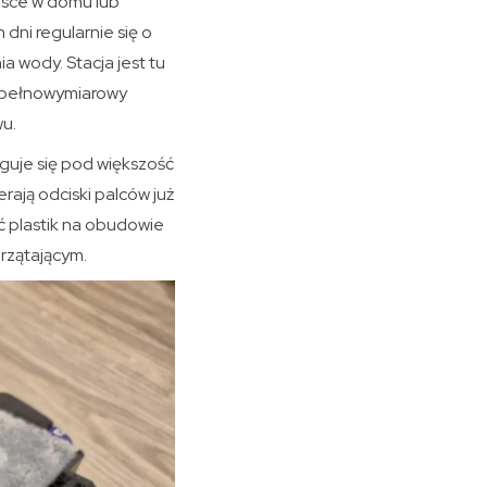
ejsce w domu lub
dni regularnie się o
 wody. Stacja jest tu
ż pełnowymiarowy
wu.
zguje się pod większość
ają odciski palców już
ć plastik na obudowie
rzątającym.