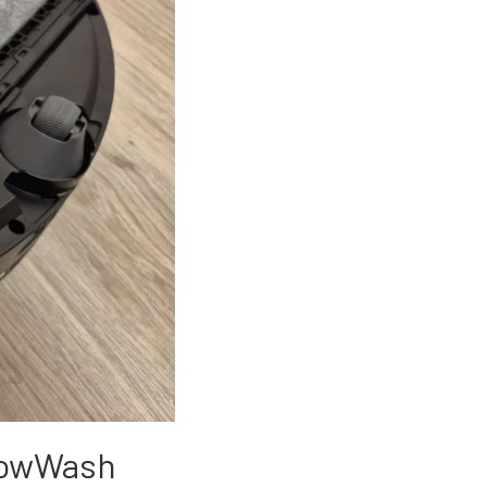
lowWash