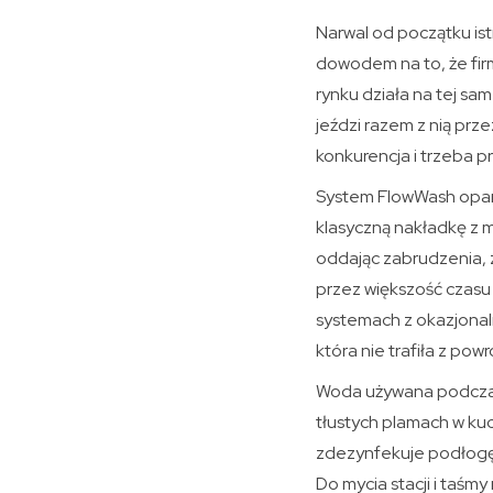
Narwal od początku ist
dowodem na to, że fir
rynku działa na tej sa
jeździ razem z nią prz
konkurencja i trzeba p
System FlowWash opart
klasyczną nakładkę z mi
oddając zabrudzenia, z
przez większość czasu p
systemach z okazjonal
która nie trafiła z pow
Woda używana podczas 
tłustych plamach w kuc
zdezynfekuje podłogę w
Do mycia stacji i taś