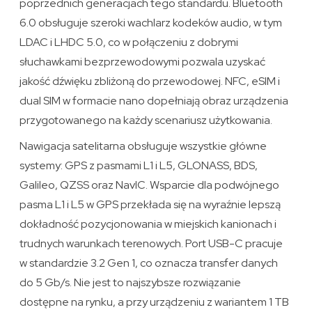
poprzednich generacjach tego standardu. Bluetooth
6.0 obsługuje szeroki wachlarz kodeków audio, w tym
LDAC i LHDC 5.0, co w połączeniu z dobrymi
słuchawkami bezprzewodowymi pozwala uzyskać
jakość dźwięku zbliżoną do przewodowej. NFC, eSIM i
dual SIM w formacie nano dopełniają obraz urządzenia
przygotowanego na każdy scenariusz użytkowania.
Nawigacja satelitarna obsługuje wszystkie główne
systemy: GPS z pasmami L1 i L5, GLONASS, BDS,
Galileo, QZSS oraz NavIC. Wsparcie dla podwójnego
pasma L1 i L5 w GPS przekłada się na wyraźnie lepszą
dokładność pozycjonowania w miejskich kanionach i
trudnych warunkach terenowych. Port USB-C pracuje
w standardzie 3.2 Gen 1, co oznacza transfer danych
do 5 Gb/s. Nie jest to najszybsze rozwiązanie
dostępne na rynku, a przy urządzeniu z wariantem 1 TB