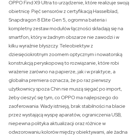
OPPO Find X9 Ultra to urządzenie, które realizuje swoją
obietnicę. Pięć sensorów z certyfikacją Hasselblad,
Snapdragon 8 Elite Gen 5, ogromna bateria i
kompletny zestaw modułów łączności składają się na
smartfon, który w żadnym obszarze nie zawodzi i w
kilku wyraźnie błyszczy. Teleobiektyw z
dziesięciokrotnym zoomem optycznym i nowatorską
konstrukcją peryskopową to rozwiązanie, które robi
wrażenie zarówno na papierze, jak i w praktyce, a
globalna premiera oznacza, że po raz pierwszy
użytkownicy spoza Chin nie muszą sięgać po import,
żeby cieszyć się tym, co OPPO ma najlepszego do
zaoferowania. Wady istnieją, brak stabilności na blacie
przez wystającą wyspę aparatów, ograniczenia USB,
niepewna polityka aktualizacji oraz różnice w
odwzorowaniu kolorów między obiektywami, ale żadna