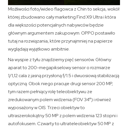
Możliwości foto/wideo flagowca z Chin to sekcja, wokół
której zbudowano cały marketing Find X9 Ultra i która
dla większości potencjalnych nabywców będzie
głównym argumentem zakupowym. OPPO postawiło
tutaj na rozwiązania, które przynajmniej na papierze
wyglądają wyjątkowo ambitnie.
Na wyspie z tyłu znajdziemy pięć sensorów. Główny
aparat to 200-megapikselowy sensor o rozmiarze
1/1,12 cala z jasną przysłoną f/1.5 i dwuosiową stabilizacją
optyczną. Obok niego pracuje drugi sensor 200 MP,
tym razem pełniący rolę teleobiektywu ze
zredukowanym polem widzenia (FOV 34°) i również
wyposażony w OIS. Trzeci obiektyw to
ultraszerokokątny 50 MP z polem widzenia 123 stopni i
autofokusem. Czwarty to ultrateleobiektyw 50 MP z