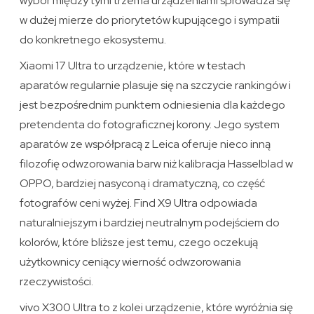
wybór między tymi trzema urządzeniami sprowadza się
w dużej mierze do priorytetów kupującego i sympatii
do konkretnego ekosystemu.
Xiaomi 17 Ultra to urządzenie, które w testach
aparatów regularnie plasuje się na szczycie rankingów i
jest bezpośrednim punktem odniesienia dla każdego
pretendenta do fotograficznej korony. Jego system
aparatów ze współpracą z Leica oferuje nieco inną
filozofię odwzorowania barw niż kalibracja Hasselblad w
OPPO, bardziej nasyconą i dramatyczną, co część
fotografów ceni wyżej. Find X9 Ultra odpowiada
naturalniejszym i bardziej neutralnym podejściem do
kolorów, które bliższe jest temu, czego oczekują
użytkownicy ceniący wierność odwzorowania
rzeczywistości.
vivo X300 Ultra to z kolei urządzenie, które wyróżnia się