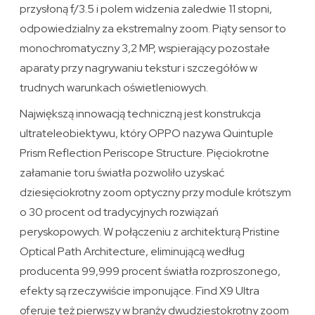
przysłoną f/3.5 i polem widzenia zaledwie 11 stopni,
odpowiedzialny za ekstremalny zoom. Piąty sensor to
monochromatyczny 3,2 MP, wspierający pozostałe
aparaty przy nagrywaniu tekstur i szczegółów w
trudnych warunkach oświetleniowych.
Największą innowacją techniczną jest konstrukcja
ultrateleobiektywu, który OPPO nazywa Quintuple
Prism Reflection Periscope Structure. Pięciokrotne
załamanie toru światła pozwoliło uzyskać
dziesięciokrotny zoom optyczny przy module krótszym
o 30 procent od tradycyjnych rozwiązań
peryskopowych. W połączeniu z architekturą Pristine
Optical Path Architecture, eliminującą według
producenta 99,999 procent światła rozproszonego,
efekty są rzeczywiście imponujące. Find X9 Ultra
oferuje też pierwszy w branży dwudziestokrotny zoom