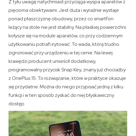
Z tyłu uwagę natychmiast przyciąga wyspa aparatów z
pięcioma obiektywami. Jest duża i wyraźnie wystaje
ponad płaszczyznę obudowy, przez co smartfon
leżący na stole nie jest stabilny. Na płaskiej powierzchni
kołysze się na module aparatów, co przy codziennym
użytkowaniu potrafi irytować. To wada, którą trudno
zignorować przy urządzeniu w tej cenie. Na lewej
krawędzi producent umieścił dodatkowy,
programowalny przycisk Snap Key, znany już chociażby
z OnePlus 15. To rozwiązanie, które w praktyce okazuje
się przydatne. Można do niego przypisać jedną z kilku
funkcji i w ten sposób zyskać do niej błyskawiczny
dostęp.