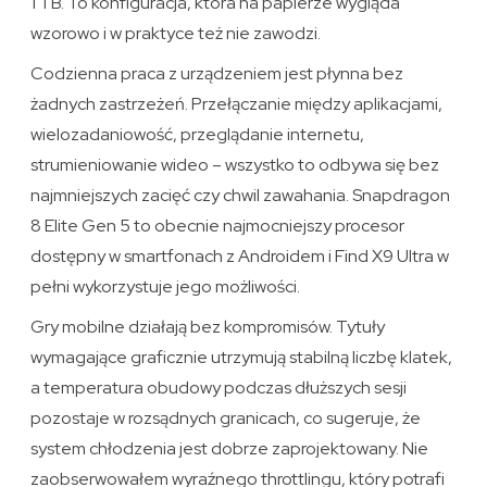
1 TB. To konfiguracja, która na papierze wygląda
wzorowo i w praktyce też nie zawodzi.
Codzienna praca z urządzeniem jest płynna bez
żadnych zastrzeżeń. Przełączanie między aplikacjami,
wielozadaniowość, przeglądanie internetu,
strumieniowanie wideo – wszystko to odbywa się bez
najmniejszych zacięć czy chwil zawahania. Snapdragon
8 Elite Gen 5 to obecnie najmocniejszy procesor
dostępny w smartfonach z Androidem i Find X9 Ultra w
pełni wykorzystuje jego możliwości.
Gry mobilne działają bez kompromisów. Tytuły
wymagające graficznie utrzymują stabilną liczbę klatek,
a temperatura obudowy podczas dłuższych sesji
pozostaje w rozsądnych granicach, co sugeruje, że
system chłodzenia jest dobrze zaprojektowany. Nie
zaobserwowałem wyraźnego throttlingu, który potrafi