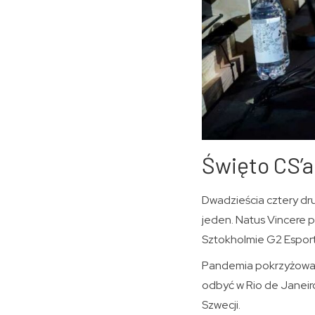
Święto CS’a
Dwadzieścia cztery druż
jeden. Natus Vincere p
Sztokholmie G2 Esports
Pandemia pokrzyżowała p
odbyć w Rio de Janeiro
Szwecji.