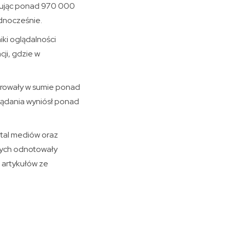
skując ponad 970 000
dnocześnie.
iki oglądalności
ji, gdzie w
erowały w sumie ponad
glądania wyniósł ponad
ital mediów oraz
wych odnotowały
 artykułów ze