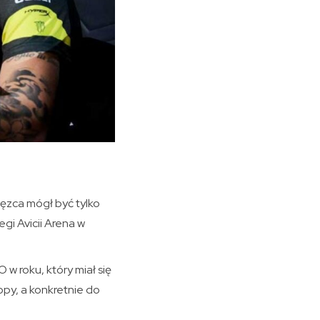
ięzca mógł być tylko
gi Avicii Arena w
 w roku, który miał się
opy, a konkretnie do