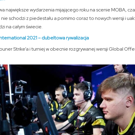
a największe wydarzenia mijającego roku na scenie MOBA, czas 
ie schodzi z piedestału a pomimo coraz to nowych wersji i uak
udzi na całym świecie.
International 2021 – dubeltowa rywalizacja
uner Strike’a i turniej w obecnie rozgrywanej wersji Global Off