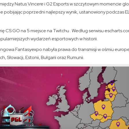
między Natus Vincere i G2 Esports w szczytowym momencie glo
e pobijając poprzedni najlepszy wynik, ustanowiony podczas 
rię CS:GO na 5 miejsce na Twitchu . Według serwisu escharts.c
pularniejszych wydarzeń esportowych w historii.
gowa Fantasyexpo nabyła prawa do transmisji w ośmiu europejs
h, Słowacji, Estonii, Bułgarii oraz Rumunii.