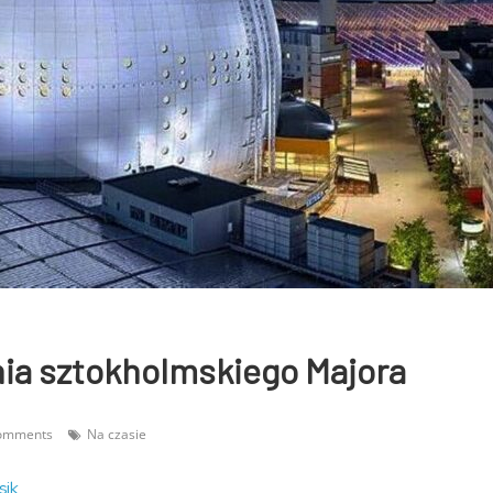
a sztokholmskiego Majora
omments
Na czasie
sik