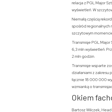
relacja z PGL Major S
wyświetleń. W szczyto
Niemałą częścią rekordo
spośród regionalnych r
szczytowym momencie z
Transmisje PGL Major 
6,3 mln wyświetleń. Pr
2 mln godzin.
Transmisje wsparte zo
działaniami z zakresu
łącznie 18 000 000 wy
wzmianką o transmisja
Okiem fac
Bartosz Wilczek, Head