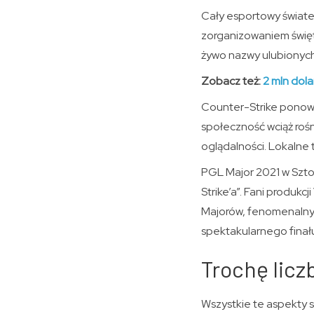
Cały esportowy świate
zorganizowaniem święta
żywo nazwy ulubionych
Zobacz też:
2 mln dol
Counter-Strike ponown
społeczność wciąż rośn
oglądalności. Lokalne 
PGL Major 2021 w Sztok
Strike’a”. Fani produk
Majorów, fenomenalnyc
spektakularnego finał
Trochę licz
Wszystkie te aspekty s