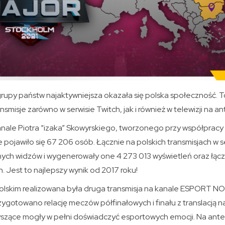
upy państw najaktywniejsza okazała się polska społeczność. To
smisje zarówno w serwisie Twitch, jak i również w telewizji na a
nale Piotra “izaka” Skowyrskiego, tworzonego przy współpracy
jawiło się 67 206 osób. Łącznie na polskich transmisjach w se
nych widzów i wygenerowały one 4 273 013 wyświetleń oraz łąc
. Jest to najlepszy wynik od 2017 roku!
lskim realizowana była druga transmisja na kanale ESPORT NO
otowano relację meczów półfinałowych i finału z translacją na
słyszące mogły w pełni doświadczyć esportowych emocji. Na ant