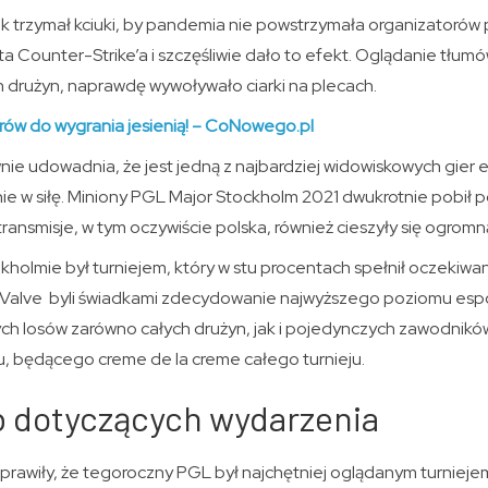
k trzymał kciuki, by pandemia nie powstrzymała organizatorów
 Counter-Strike’a i szczęśliwie dało to efekt. Oglądanie tłum
 drużyn, naprawdę wywoływało ciarki na plecach.
arów do wygrania jesienią! – CoNowego.pl
ie udowadnia, że jest jedną z najbardziej widowiskowych gier 
ie w siłę. Miniony PGL Major Stockholm 2021 dwukrotnie pobił 
transmisje, w tym oczywiście polska, również cieszyły się ogromn
holmie był turniejem, który w stu procentach spełnił oczekiwa
cji Valve byli świadkami zdecydowanie najwyższego poziomu esp
h losów zarówno całych drużyn, jak i pojedynczych zawodnikó
u, będącego creme de la creme całego turnieju.
b dotyczących wydarzenia
prawiły, że tegoroczny PGL był najchętniej oglądanym turniejem