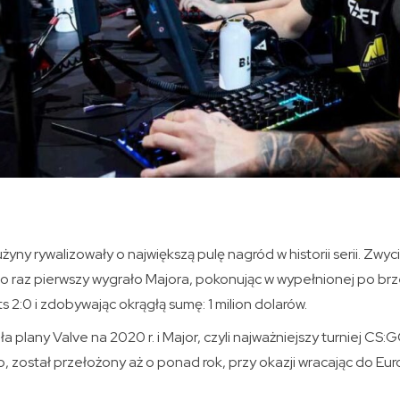
yny rywalizowały o największą pulę nagród w historii serii. Zwyc
o raz pierwszy wygrało Majora, pokonując w wypełnionej po brze
 2:0 i zdobywając okrągłą sumę: 1 milion dolarów.
lany Valve na 2020 r. i Major, czyli najważniejszy turniej CS:GO
, został przełożony aż o ponad rok, przy okazji wracając do Eur