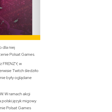
 dla niej
ntenie Polsat Games.
 z FRENZY, w
rwisie Twitch śledziło
znie były oglądane
W. W ramach akcji
 polski język migowy.
enie Polsat Games