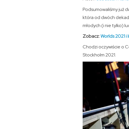
Podsumowaliśmy już dw
która od dwóch dekad n
młodych (i nie tylko) l
Zobacz:
Worlds 2021 i 
Chodzi oczywiście o Co
Stockholm 2021.