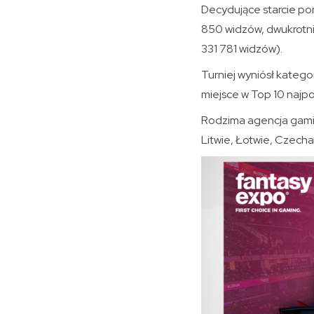
Decydujące starcie po
850 widzów, dwukrotni
331 781 widzów).
Turniej wyniósł katego
miejsce w Top 10 najpo
Rodzima agencja gamin
Litwie, Łotwie, Czechac