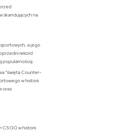
 przed
ów skandujących na
esportowych, a jego
poprzedni rekord
ą popularnością.
nia “święta Counter-
ortowego w historii
w oraz
 CS:GO w historii.