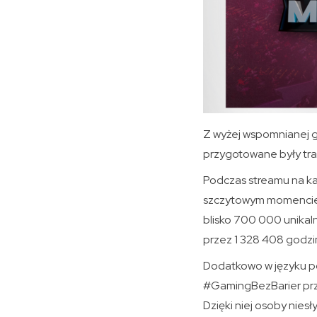
Z wyżej wspomnianej gr
przygotowane były tran
Podczas streamu na ka
szczytowym momencie po
blisko 700 000 unikal
przez 1 328 408 godzin
Dodatkowo w języku po
#GamingBezBarier przyg
Dzięki niej osoby nie