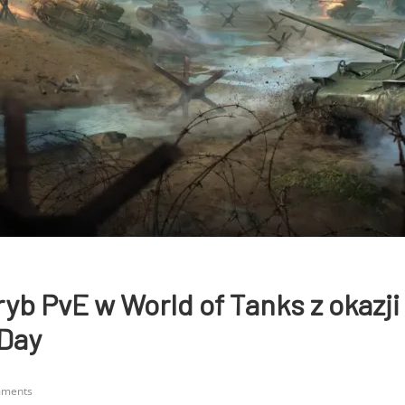
ryb PvE w World of Tanks z okazji
-Day
mments