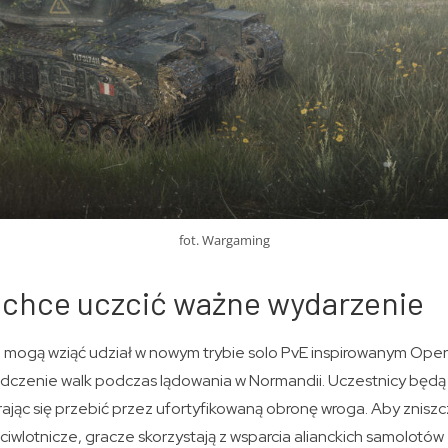
fot. Wargaming
chce uczcić ważne wydarzenie
i mogą wziąć udział w nowym trybie solo PvE inspirowanym Oper
dczenie walk podczas lądowania w Normandii. Uczestnicy będ
jąc się przebić przez ufortyfikowaną obronę wroga. Aby znisz
ciwlotnicze, gracze skorzystają z wsparcia alianckich samolotó