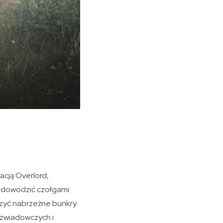
acją Overlord,
ą dowodzić czołgami
czyć nabrzeżne bunkry
w zwiadowczych i