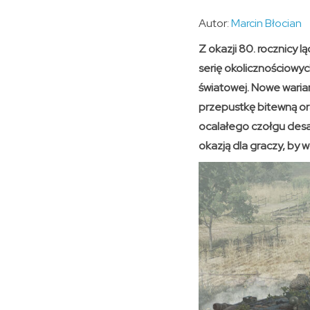
Autor:
Marcin Błocian
Z okazji 80. rocznicy 
serię okolicznościowyc
światowej. Nowe waria
przepustkę bitewną or
ocalałego czołgu desan
okazją dla graczy, by w