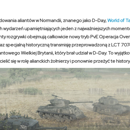
lądowania aliantów w Normandii, znanego jako D-Day,
World of T
h wydarzeń upamiętniających jeden z najważniejszych momentów 
nty rozgrywki obejmują całkowicie nowy tryb PvE Operacja Over
az specjalną historyczną transmisję przeprowadzoną z LCT 70
towego Wielkiej Brytanii, który brał udział w D-Day. To wyjątk
cielić się w rolę alianckich żołnierzy i ponownie przeżyć te histor