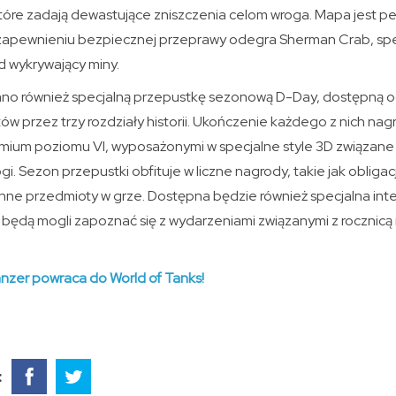
 które zadają dewastujące zniszczenia celom wroga. Mapa jest p
w zapewnieniu bezpiecznej przeprawy odegra Sherman Crab, spe
 wykrywający miny.
no również specjalną przepustkę sezonową D-Day, dostępną od
tów przez trzy rozdziały historii. Ukończenie każdego z nich na
ium poziomu VI, wyposażonymi w specjalne style 3D związane 
. Sezon przepustki obfituje w liczne nagrody, takie jak obligacj
inne przedmioty w grze. Dostępna będzie również specjalna in
ci będą mogli zapoznać się z wydarzeniami związanymi z rocznic
anzer powraca do World of Tanks!
: