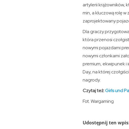
artylerii krążowników,
min, a kluczową rolę 
zaprojektowany pojazd
Dla graczy przygotowa
która przenosi czołgis
nowymi pojazdami prem
nowymi członkami załogi
premium, ekwipunek i 
Day, na której czołgiś
nagrody.
Czytaj też:
Girls und P
Fot. Wargaming
Udostępnij ten wpis