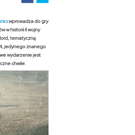
anks
wprowadza do gry
w historii II wojny
lord, tematyczną
74, jedynego znanego
owe wydarzenie jest
yczne chwile.