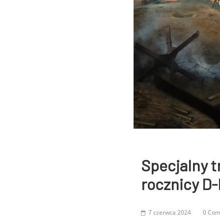
Specjalny t
rocznicy D
7 czerwca 2024
0 Co