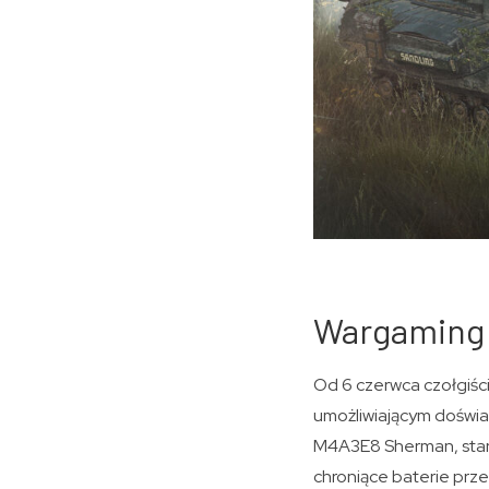
Wargaming 
Od 6 czerwca czołgiśc
umożliwiającym doświa
M4A3E8 Sherman, stara
chroniące baterie prze