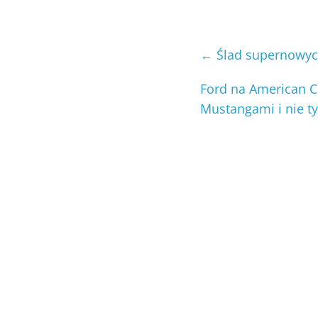
←
Ślad supernowych
Ford na American C
Mustangami i nie t