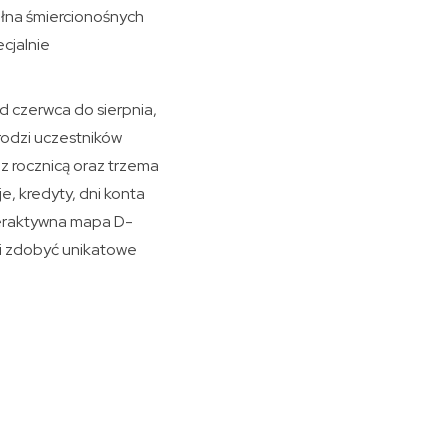
ełna śmiercionośnych
cjalnie
 czerwca do sierpnia,
grodzi uczestników
z rocznicą oraz trzema
e, kredyty, dni konta
teraktywna mapa D-
ą i zdobyć unikatowe