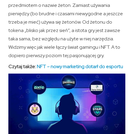
przedmiotem o nazwie żeton. Zamiast używania
pieniędzy (bo brudne i czasami niewygodne a jeszcze
trzeba je mieć) używa się żetonów. Od żetonu do
tokena „blisko jak przez sień”, a istota gry jest zawsze
taka sama, bez względu na użyte w niej narzędzia.
Widzimy więc jak wiele łączy świat gamingu i NFT. A to
dopiero pierwszy poziom tej pasjonującej gry.
Czytaj także:
NFT – nowy marketing dotarł do esportu