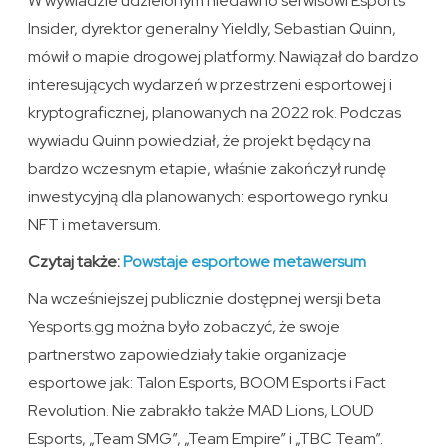
W wywiadzie udzielonym niedawno serwisowi Esports
Insider, dyrektor generalny Yieldly, Sebastian Quinn,
mówił o mapie drogowej platformy. Nawiązał do bardzo
interesujących wydarzeń w przestrzeni esportowej i
kryptograficznej, planowanych na 2022 rok. Podczas
wywiadu Quinn powiedział, że projekt będący na
bardzo wczesnym etapie, właśnie zakończył rundę
inwestycyjną dla planowanych: esportowego rynku
NFT i metaversum.
Czytaj także:
Powstaje esportowe metawersum
Na wcześniejszej publicznie dostępnej wersji beta
Yesports.gg można było zobaczyć, że swoje
partnerstwo zapowiedziały takie organizacje
esportowe jak: Talon Esports, BOOM Esports i Fact
Revolution. Nie zabrakło także MAD Lions, LOUD
Esports, „Team SMG”, „Team Empire” i „TBC Team”.