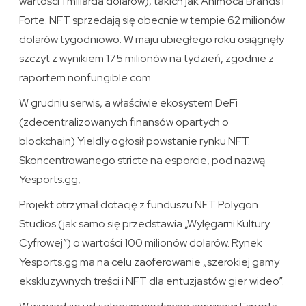
wartości 1 miliarda dolarów), takich jak Animoca Brands i
Forte. NFT sprzedają się obecnie w tempie 62 milionów
dolarów tygodniowo. W maju ubiegłego roku osiągnęły
szczyt z wynikiem 175 milionów na tydzień, zgodnie z
raportem nonfungible.com.
W grudniu serwis, a właściwie ekosystem DeFi
(zdecentralizowanych finansów opartych o
blockchain) Yieldly ogłosił powstanie rynku NFT.
Skoncentrowanego stricte na esporcie, pod nazwą
Yesports.gg,
Projekt otrzymał dotację z funduszu NFT Polygon
Studios (jak samo się przedstawia „Wylęgarni Kultury
Cyfrowej”) o wartości 100 milionów dolarów. Rynek
Yesports.gg ma na celu zaoferowanie „szerokiej gamy
ekskluzywnych treści i NFT dla entuzjastów gier wideo”.