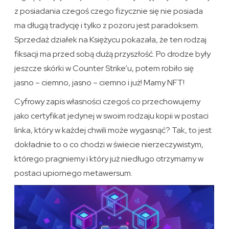
z posiadania czegoś czego fizycznie się nie posiada
ma długą tradycję i tylko z pozoru jest paradoksem.
Sprzedaż działek na Księżycu pokazała, że ten rodzaj
fiksacji ma przed sobą dużą przyszłość. Po drodze były
jeszcze skórki w Counter Strike’u, potem robiło się
jasno – ciemno, jasno – ciemno i już! Mamy NFT!
Cyfrowy zapis własności czegoś co przechowujemy
jako certyfikat jedynej w swoim rodzaju kopii w postaci
linka, który w każdej chwili może wygasnąć? Tak, to jest
dokładnie to o co chodzi w świecie nierzeczywistym,
którego pragniemy i który już niedługo otrzymamy w
postaci upiornego metawersum.