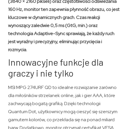
(3840 × 2160 pikseli) oraz częstotliwości odświeżania
160 Hz, monitor ten zapewnia płynność obrazu, co jest
kluczowe w dynamicznych grach. Czas reakcji
wynoszący zaledwie 0,5 ms (GtG, min.) oraz
technologia Adaptive-Sync sprawiają, że każdy ruch
jest wyraźny i precyzyjny, eliminując przycięcia i
rozmycia.
Innowacyjne funkcje dla
graczy i nie tylko
MSI MPG 274URF QD to idealne rozwiązanie zarówno
dla miłośników strzelanek online, jak i gier AAA, które
zachwycają bogatą grafiką. Dzięki technologii
Quantum Dot, użytkownicy mogą cieszyć się szerszym
gamutem kolorów, co przekłada się na ponad miliard
barw. Dodatkowo, monitor otrzymał certyfikat VESA