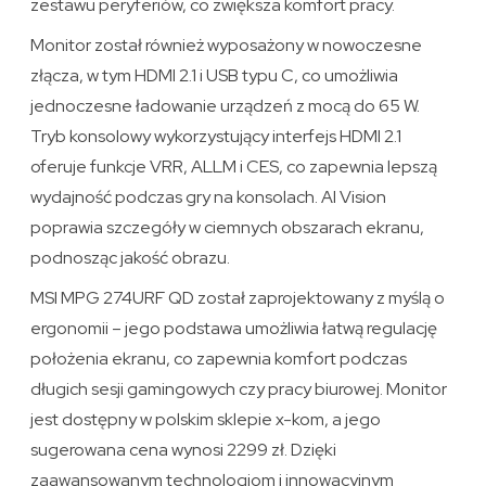
zestawu peryferiów, co zwiększa komfort pracy.
Monitor został również wyposażony w nowoczesne
złącza, w tym HDMI 2.1 i USB typu C, co umożliwia
jednoczesne ładowanie urządzeń z mocą do 65 W.
Tryb konsolowy wykorzystujący interfejs HDMI 2.1
oferuje funkcje VRR, ALLM i CES, co zapewnia lepszą
wydajność podczas gry na konsolach. AI Vision
poprawia szczegóły w ciemnych obszarach ekranu,
podnosząc jakość obrazu.
MSI MPG 274URF QD został zaprojektowany z myślą o
ergonomii – jego podstawa umożliwia łatwą regulację
położenia ekranu, co zapewnia komfort podczas
długich sesji gamingowych czy pracy biurowej. Monitor
jest dostępny w polskim sklepie x-kom, a jego
sugerowana cena wynosi 2299 zł. Dzięki
zaawansowanym technologiom i innowacyjnym