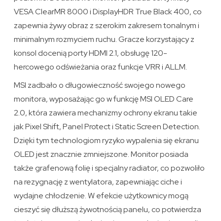
VESA ClearMR 8000 i DisplayHDR True Black 400, co
zapewnia żywy obraz z szerokim zakresem tonalnym i
minimalnym rozmyciem ruchu. Gracze korzystający z
konsol docenią porty HDMI 2.1, obsługę 120-
hercowego odświeżania oraz funkcje VRR i ALLM.
MSI zadbało o długowieczność swojego nowego
monitora, wyposażając go w funkcję MSI OLED Care
2.0, która zawiera mechanizmy ochrony ekranu takie
jak Pixel Shift, Panel Protect i Static Screen Detection.
Dzięki tym technologiom ryzyko wypalenia się ekranu
OLED jest znacznie zmniejszone. Monitor posiada
także grafenową folię i specjalny radiator, co pozwoliło
na rezygnację z wentylatora, zapewniając ciche i
wydajne chłodzenie. W efekcie użytkownicy mogą
cieszyć się dłuższą żywotnością panelu, co potwierdza