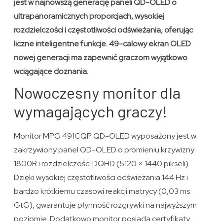
jest w najnowszą generację paneli QD-OLED o
ultrapanoramicznych proporcjach, wysokiej
rozdzielczości i częstotliwości odświeżania, oferując
liczne inteligentne funkcje. 49-calowy ekran OLED
nowej generacji ma zapewnić graczom wyjątkowo
wciągające doznania.
Nowoczesny monitor dla
wymagających graczy!
Monitor MPG 491CQP QD-OLED wyposażony jest w
zakrzywiony panel QD-OLED o promieniu krzywizny
1800R i rozdzielczości DQHD (5120 × 1440 pikseli).
Dzięki wysokiej częstotliwości odświeżania 144 Hz i
bardzo krótkiemu czasowi reakcji matrycy (0,03 ms
GtG), gwarantuje płynność rozgrywki na najwyższym
poziomie. Dodatkowo monitor posiada certyfikaty