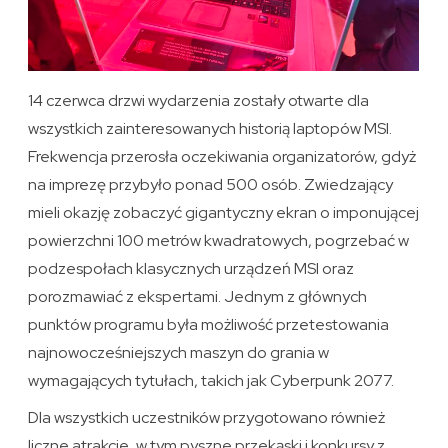
14 czerwca drzwi wydarzenia zostały otwarte dla
wszystkich zainteresowanych historią laptopów MSI.
Frekwencja przerosła oczekiwania organizatorów, gdyż
na imprezę przybyło ponad 500 osób. Zwiedzający
mieli okazję zobaczyć gigantyczny ekran o imponującej
powierzchni 100 metrów kwadratowych, pogrzebać w
podzespołach klasycznych urządzeń MSI oraz
porozmawiać z ekspertami. Jednym z głównych
punktów programu była możliwość przetestowania
najnowocześniejszych maszyn do grania w
wymagających tytułach, takich jak Cyberpunk 2077.
Dla wszystkich uczestników przygotowano również
liczne atrakcje, w tym pyszne przekąski i konkursy z