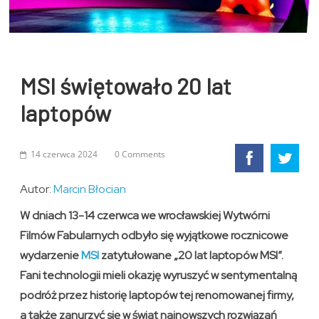
MSI świętowało 20 lat
laptopów
14 czerwca 2024
0 Comments
Autor:
Marcin Błocian
W dniach 13-14 czerwca we wrocławskiej Wytwórni
Filmów Fabularnych odbyło się wyjątkowe rocznicowe
wydarzenie
MSI
zatytułowane „20 lat laptopów MSI”.
Fani technologii mieli okazję wyruszyć w sentymentalną
podróż przez historię laptopów tej renomowanej firmy,
a także zanurzyć się w świat najnowszych rozwiązań