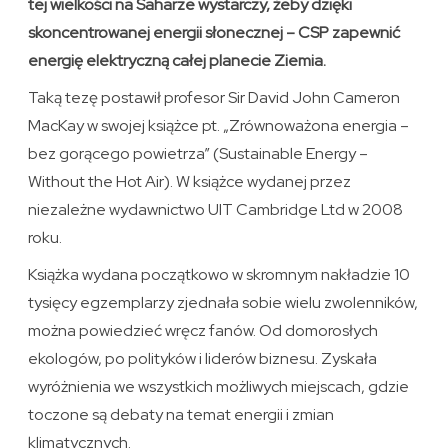
tej wielkości na Saharze wystarczy, żeby dzięki
skoncentrowanej energii słonecznej – CSP zapewnić
energię elektryczną całej planecie Ziemia.
Taką tezę postawił profesor Sir David John Cameron
MacKay w swojej książce pt. „Zrównoważona energia –
bez gorącego powietrza” (Sustainable Energy –
Without the Hot Air). W książce wydanej przez
niezależne wydawnictwo UIT Cambridge Ltd w 2008
roku.
Książka wydana początkowo w skromnym nakładzie 10
tysięcy egzemplarzy zjednała sobie wielu zwolenników,
można powiedzieć wręcz fanów. Od domorosłych
ekologów, po polityków i liderów biznesu. Zyskała
wyróżnienia we wszystkich możliwych miejscach, gdzie
toczone są debaty na temat energii i zmian
klimatycznych.