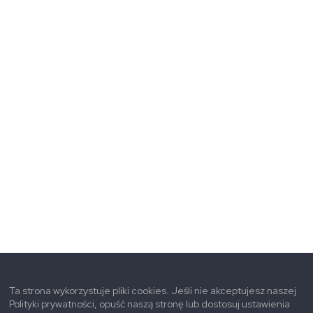
Ta strona wykorzystuje pliki cookies. Jeśli nie akceptujesz naszej
Polityki prywatności, opuść naszą stronę lub dostosuj ustawienia