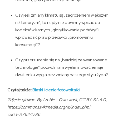
Czy jeśli zmiany klimatu są „zagrożeniem większym
niż terroryzm”, to rządy nie powinny wpisać do
kodeksów karnych „gloryfikowania podróży” i
wprowadzić praw przeciwko „promowaniu
konsumpcji”?
Czy przerzucenie się na „bardziej zaawansowane
technologie” pozwoli nam wyeliminować emisje
dwutlenku węgla bez zmiany naszego stylu życia?
Czytaj także:
Blaski i cienie fotowoltaiki
Zdjęcie główne: By Amble – Own work, CC BY-SA 4.0,
https://commons.wikimedia.org/w/index.php?
curid=37624786