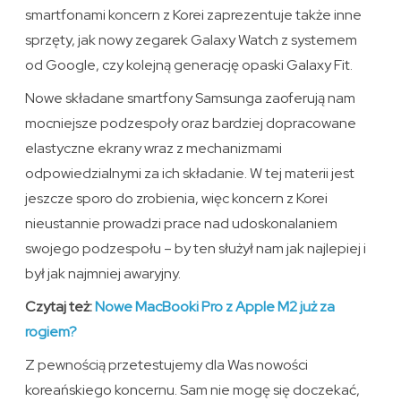
smartfonami koncern z Korei zaprezentuje także inne
sprzęty, jak nowy zegarek Galaxy Watch z systemem
od Google, czy kolejną generację opaski Galaxy Fit.
Nowe składane smartfony Samsunga zaoferują nam
mocniejsze podzespoły oraz bardziej dopracowane
elastyczne ekrany wraz z mechanizmami
odpowiedzialnymi za ich składanie. W tej materii jest
jeszcze sporo do zrobienia, więc koncern z Korei
nieustannie prowadzi prace nad udoskonalaniem
swojego podzespołu – by ten służył nam jak najlepiej i
był jak najmniej awaryjny.
Czytaj też:
Nowe MacBooki Pro z Apple M2 już za
rogiem?
Z pewnością przetestujemy dla Was nowości
koreańskiego koncernu. Sam nie mogę się doczekać,