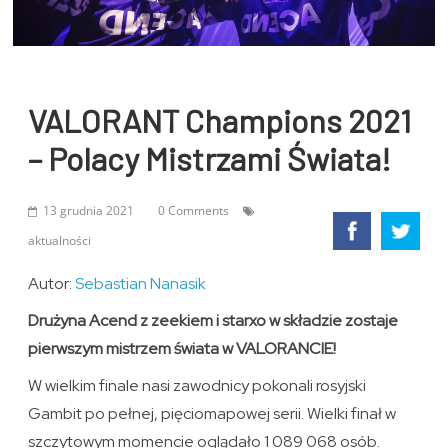
VALORANT Champions 2021
– Polacy Mistrzami Świata!
13 grudnia 2021
0 Comments
aktualności
Autor:
Sebastian Nanasik
Drużyna Acend z zeekiem i starxo w składzie zostaje
pierwszym mistrzem świata w VALORANCIE!
W wielkim finale nasi zawodnicy pokonali rosyjski
Gambit po pełnej, pięciomapowej serii. Wielki finał w
szczytowym momencie oglądało 1 089 068 osób.