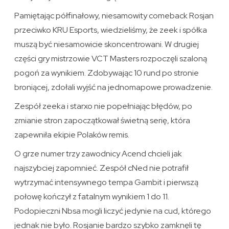
Pamiętając półfinałowy, niesamowity comeback Rosjan
przeciwko KRU Esports, wiedzieliśmy, że zeek i spółka
muszą być niesamowicie skoncentrowani. W drugiej
części gry mistrzowie VCT Masters rozpoczęli szaloną
pogoń za wynikiem. Zdobywając 10 rund po stronie
broniącej, zdołali wyjść na jednomapowe prowadzenie.
Zespół zeeka i starxo nie popełniając błędów, po
zmianie stron zapoczątkował świetną serię, która
zapewniła ekipie Polaków remis.
O grze numer trzy zawodnicy Acend chcieli jak
najszybciej zapomnieć. Zespół cNed nie potrafił
wytrzymać intensywnego tempa Gambit i pierwszą
połowę kończył z fatalnym wynikiem 1 do 11.
Podopieczni Nbsa mogli liczyć jedynie na cud, którego
jednak nie było. Rosjanie bardzo szybko zamknęli tę