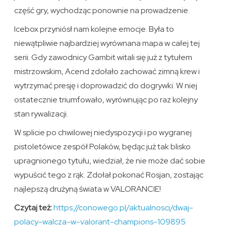
część gry, wychodząc ponownie na prowadzenie.
Icebox przyniósł nam kolejne emocje. Była to
niewątpliwie najbardziej wyrównana mapa w całej tej
serii. Gdy zawodnicy Gambit witali się już z tytułem
mistrzowskim, Acend zdołało zachować zimną krew i
wytrzymać presję i doprowadzić do dogrywki. W niej
ostatecznie triumfowało, wyrównując po raz kolejny
stan rywalizacji.
W splicie po chwilowej niedyspozycji i po wygranej
pistoletówce zespół Polaków, będąc już tak blisko
upragnionego tytułu, wiedział, że nie może dać sobie
wypuścić tego z rąk. Zdołał pokonać Rosjan, zostając
najlepszą drużyną świata w VALORANCIE!
Czytaj też:
https://conowego.pl/aktualnosci/dwaj-
polacy-walcza-w-valorant-champions-109895