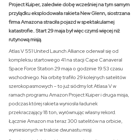
Project Kuiper, zaledwie dobę wcześniej na tym samym
przylądku eksplodowała rakieta New Glenn, siostrzana
firma Amazona straciła pojazd w spektakularnej
katastrofie.. Start 29 maja był więc czymś więcej niż
rutynową misją.
Atlas V 551 United Launch Alliance oderwał się od
kompleksu startowego 41 na stacji Cape Canaveral
Space Force Station 29 maja o godzinie 19:53 czasu
wschodniego. Na orbitę trafiło 29 kolejnych satelitów
szerokopasmowych – to już siódmy lot Atlasa V w
ramach programu Amazon Project Kuiper i druga misja,
podczas której rakieta wyniosła ładunek
przekraczający 18 ton, wyrównując własny rekord.
Łącznie Amazon ma teraz 300 satelitów na orbicie,
wyniesionych w trakcie dwunastu misji.