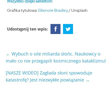
Wszystko dzięki satelitom
Grafika tytułowa:
Ellienore Bradley
/ Unsplash
Udostępnij ten wpis:
←
Wybuch o sile miliarda słońc. Naukowcy o
mało co nie przegapili kosmicznego kataklizmu!
[NASZE WIDEO] Zagłada słoni spowoduje
katastrofę? Jest niezwykłe powiązanie
→