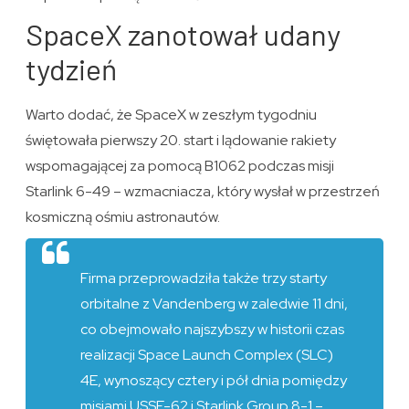
SpaceX zanotował udany
tydzień
Warto dodać, że SpaceX w zeszłym tygodniu
świętowała pierwszy 20. start i lądowanie rakiety
wspomagającej za pomocą B1062 podczas misji
Starlink 6-49 – wzmacniacza, który wysłał w przestrzeń
kosmiczną ośmiu astronautów.
Firma przeprowadziła także trzy starty
orbitalne z Vandenberg w zaledwie 11 dni,
co obejmowało najszybszy w historii czas
realizacji Space Launch Complex (SLC)
4E, wynoszący cztery i pół dnia pomiędzy
misjami USSF-62 i Starlink Group 8-1 –