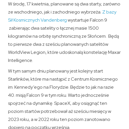
W środę, 17 kwietnia, planowane są dwa starty, zarówno
ze wschodniego, jak i zachodniego wybrzeża.
Z bazy
Sił Kosmicznych Vandenberg
wystartuje Falcon 9
zabierając dwa satelity o łącznej masie 1500
kilogramów na orbitę synchroniczną ze Słońcem. Będą
to pierwsze dwa z sześciu planowanych satelitów
WorldView Legion, które udoskonalą konstelację Maxar
Intelligence.
W tym samym dniu planowany jest kolejny start
Starlinków, które ma nastąpić z Centrum Kosmicznego
im. Kennedy’ego na Florydzie. Będzie to jak na razie
40. misją Falcon 9 w tym roku. Warto jednocześnie
spojrzeć na dynamikę. SpaceX, aby osiągnąć ten
poziom startów potrzebował aż sześciu miesięcy w
2023 roku, a w 2022 roku ten poziom zanotowano
dopiero na początku września.