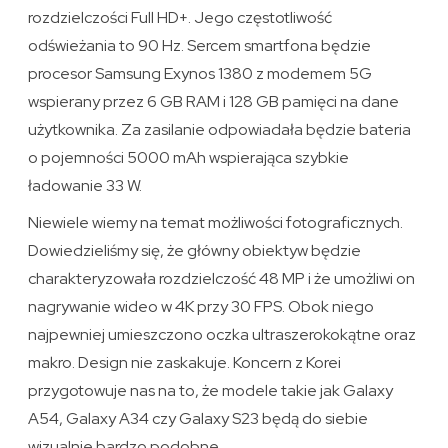
rozdzielczości Full HD+. Jego częstotliwość
odświeżania to 90 Hz. Sercem smartfona będzie
procesor Samsung Exynos 1380 z modemem 5G
wspierany przez 6 GB RAM i 128 GB pamięci na dane
użytkownika. Za zasilanie odpowiadała będzie bateria
o pojemności 5000 mAh wspierająca szybkie
ładowanie 33 W.
Niewiele wiemy na temat możliwości fotograficznych.
Dowiedzieliśmy się, że główny obiektyw będzie
charakteryzowała rozdzielczość 48 MP i że umożliwi on
nagrywanie wideo w 4K przy 30 FPS. Obok niego
najpewniej umieszczono oczka ultraszerokokątne oraz
makro. Design nie zaskakuje. Koncern z Korei
przygotowuje nas na to, że modele takie jak Galaxy
A54, Galaxy A34 czy Galaxy S23 będą do siebie
wizualnie bardzo podobne.