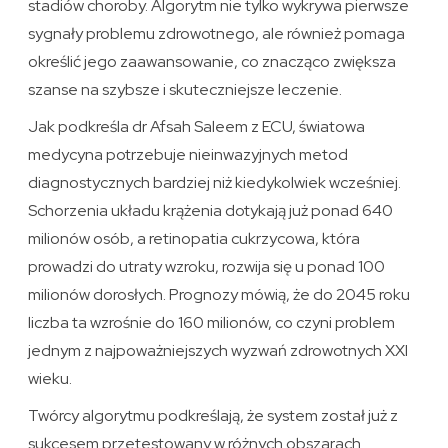
stadiów choroby. Algorytm nie tylko wykrywa pierwsze
sygnały problemu zdrowotnego, ale również pomaga
określić jego zaawansowanie, co znacząco zwiększa
szanse na szybsze i skuteczniejsze leczenie.
Jak podkreśla dr Afsah Saleem z ECU, światowa
medycyna potrzebuje nieinwazyjnych metod
diagnostycznych bardziej niż kiedykolwiek wcześniej.
Schorzenia układu krążenia dotykają już ponad 640
milionów osób, a retinopatia cukrzycowa, która
prowadzi do utraty wzroku, rozwija się u ponad 100
milionów dorosłych. Prognozy mówią, że do 2045 roku
liczba ta wzrośnie do 160 milionów, co czyni problem
jednym z najpoważniejszych wyzwań zdrowotnych XXI
wieku.
Twórcy algorytmu podkreślają, że system został już z
sukcesem przetestowany w różnych obszarach