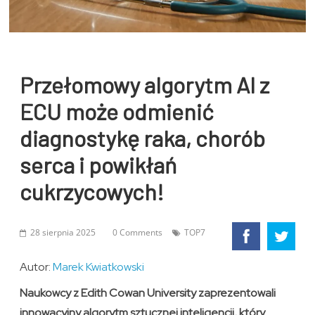
Przełomowy algorytm AI z
ECU może odmienić
diagnostykę raka, chorób
serca i powikłań
cukrzycowych!
28 sierpnia 2025
0 Comments
TOP7
Autor:
Marek Kwiatkowski
Naukowcy z Edith Cowan University zaprezentowali
innowacyjny algorytm sztucznej inteligencji, który