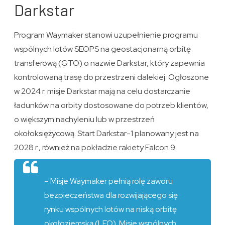
Darkstar
Program Waymaker stanowi uzupełnienie programu
wspólnych lotów SEOPS na geostacjonarną orbitę
transferową (GTO) o nazwie Darkstar, który zapewnia
kontrolowaną trasę do przestrzeni dalekiej. Ogłoszone
w 2024 r. misje Darkstar mają na celu dostarczanie
ładunków na orbity dostosowane do potrzeb klientów,
o większym nachyleniu lub w przestrzeń
okołoksiężycową. Start Darkstar-1 planowany jest na
2028 r., również na pokładzie rakiety Falcon 9.
– Misje Waymaker pełnią rolę zaworu
bezpieczeństwa dla rozwijającego się
rynku wspólnych lotów na niską orbitę
okołoziemską (LEO). Misje wspólnych