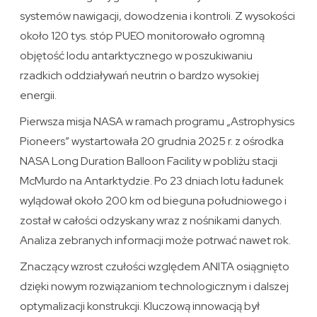
systemów nawigacji, dowodzenia i kontroli. Z wysokości
około 120 tys. stóp PUEO monitorowało ogromną
objętość lodu antarktycznego w poszukiwaniu
rzadkich oddziaływań neutrin o bardzo wysokiej
energii.
Pierwsza misja NASA w ramach programu „Astrophysics
Pioneers” wystartowała 20 grudnia 2025 r. z ośrodka
NASA Long Duration Balloon Facility w pobliżu stacji
McMurdo na Antarktydzie. Po 23 dniach lotu ładunek
wylądował około 200 km od bieguna południowego i
został w całości odzyskany wraz z nośnikami danych.
Analiza zebranych informacji może potrwać nawet rok.
Znaczący wzrost czułości względem ANITA osiągnięto
dzięki nowym rozwiązaniom technologicznym i dalszej
optymalizacji konstrukcji. Kluczową innowacją był