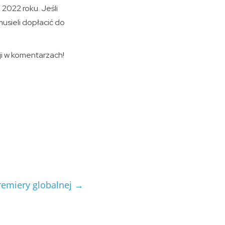
 2022 roku. Jeśli
usieli dopłacić do
ji w komentarzach!
remiery globalnej
→