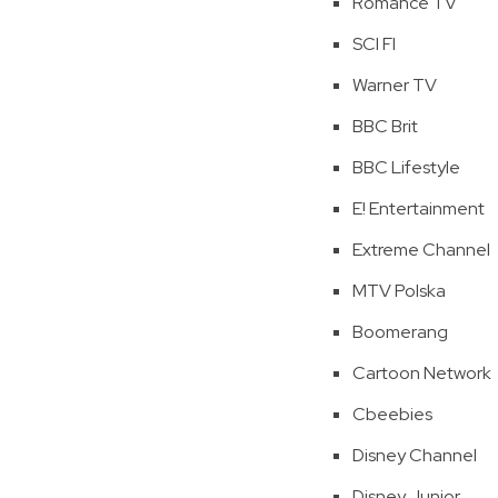
Romance TV
SCI FI
Warner TV
BBC Brit
BBC Lifestyle
E! Entertainment
Extreme Channel
MTV Polska
Boomerang
Cartoon Network
Cbeebies
Disney Channel
Disney Junior