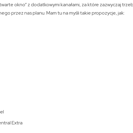
twarte okno” z dodatkowymi kanałami, za które zazwyczaj trze
go przez nas planu. Mam tu na myśli takie propozycje, jak:
el
tral Extra