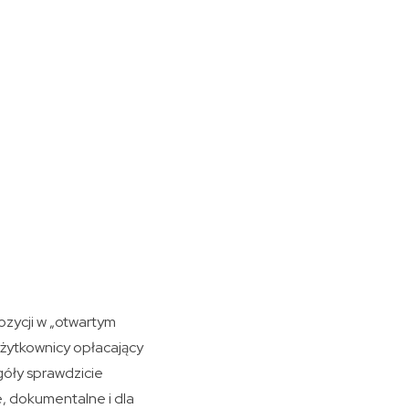
ozycji w „otwartym
żytkownicy opłacający
góły sprawdzicie
e, dokumentalne i dla