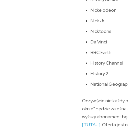
Nickelodeon
Nick Jr.
Nicktoons
Da Vinci
BBC Earth
History Channel
History 2
National Geograp
Oczywiście nie każdy 
oknie” będzie zależna
wyższy abonament będą
[TUTAJ]
. Oferta jest