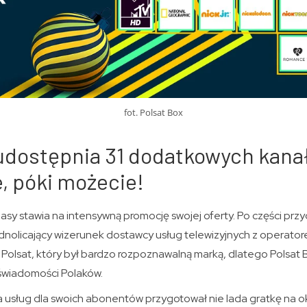
fot. Polsat Box
 udostępnia 31 dodatkowych kana
e, póki możecie!
zasy stawia na intensywną promocję swojej oferty. Po części przy
ednolicający wizerunek dostawcy usług telewizyjnych z operat
Polsat, który był bardzo rozpoznawalną marką, dlatego Polsat 
świadomości Polaków.
sług dla swoich abonentów przygotował nie lada gratkę na ok