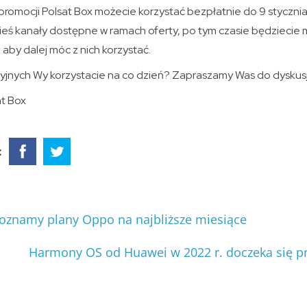
 promocji Polsat Box możecie korzystać bezpłatnie do 9 stycznia
eś kanały dostępne w ramach oferty, po tym czasie będziecie m
by dalej móc z nich korzystać.
izyjnych Wy korzystacie na co dzień? Zapraszamy Was do dyskus
at Box
:
poznamy plany Oppo na najbliższe miesiące
Harmony OS od Huawei w 2022 r. doczeka się p