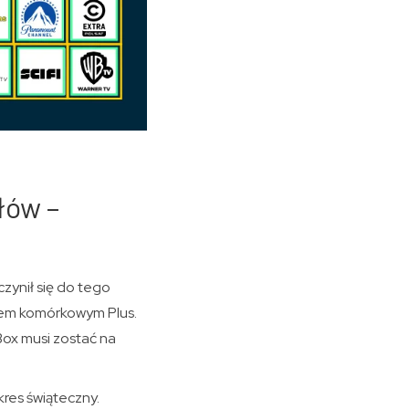
łów –
czynił się do tego
orem komórkowym Plus.
Box musi zostać na
res świąteczny.