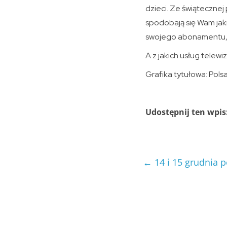
dzieci. Ze świątecznej
spodobają się Wam jaki
swojego abonamentu, a
A z jakich usług telew
Grafika tytułowa: Pols
Udostępnij ten wpis
←
14 i 15 grudnia 