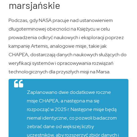
marsjańskie
Podczas, gdy NASA pracuje nad ustanowieniem
długoterminowej obecności na Księżycu w celu
prowadzenia odkryć naukowych i eksploracji poprzez
kampanię Artemis, analogowe misje, takie jak
CHAPEA, dostarczają danych naukowych służących do
weryfikacji systemów i opracowywania rozwiązań
technologicznych dla przyszłych misji na Marsa.
Zaplanowano dwie dodatkowe roczne
misje CHAPEA, a następna ma się
rozpocząć w 2025 r. Następne misje będą
niemal identyczne, co pozwoli badaczom
zebrać dane od większej liczby
uczestników, aby rozszerzyć zbiór danych i