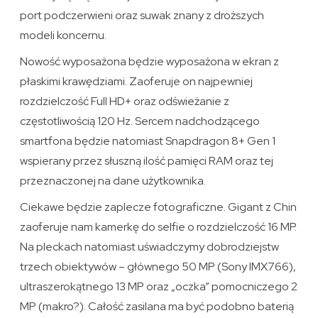
port podczerwieni oraz suwak znany z droższych
modeli koncernu.
Nowość wyposażona będzie wyposażona w ekran z
płaskimi krawędziami. Zaoferuje on najpewniej
rozdzielczość Full HD+ oraz odświeżanie z
częstotliwością 120 Hz. Sercem nadchodzącego
smartfona będzie natomiast Snapdragon 8+ Gen 1
wspierany przez słuszną ilość pamięci RAM oraz tej
przeznaczonej na dane użytkownika.
Ciekawe będzie zaplecze fotograficzne. Gigant z Chin
zaoferuje nam kamerkę do selfie o rozdzielczość 16 MP.
Na pleckach natomiast uświadczymy dobrodziejstw
trzech obiektywów – głównego 50 MP (Sony IMX766),
ultraszerokątnego 13 MP oraz „oczka” pomocniczego 2
MP (makro?). Całość zasilana ma być podobno baterią