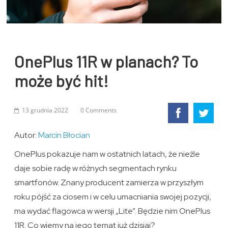
OnePlus 11R w planach? To
może być hit!
13 grudnia 2022
0 Comments
Autor:
Marcin Błocian
OnePlus pokazuje nam w ostatnich latach, że nieźle
daje sobie radę w różnych segmentach rynku
smartfonów. Znany producent zamierza w przyszłym
roku pójść za ciosem i w celu umacniania swojej pozycji,
ma wydać flagowca w wersji „Lite”. Będzie nim OnePlus
11R. Co wiemy na jego temat już dzisiaj?