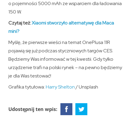
o pojemności 5000 mAh ze wsparciem dla ładowania
150 W.
Czytaj też:
Xiaomi stworzyło alternatywę dla Maca
mini?
Myślę, że pierwsze wieści na temat OnePlusa 11R
pojawią się już podczas styczniowych targów CES.
Będziemy Was informować w tej kwestii. Gdy tylko
urządzenie trafi na polski rynek – na pewno będziemy
je dla Was testować!
Grafika tytułowa:
Harry Shelton
/ Unsplash
Udostępnij ten wpis: