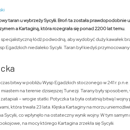
ski
owy taran u wybrzeży Sycylii. Broń ta została prawdopodobnie 
ymem a Kartaginą, która rozegrała się ponad 2200 lat temu.
 specjalistyczną łódź podwodną, aby wydobyć duży kawałek br
p Egadzkich niedaleko Sycylii. Taran był kiedyś przymocowany
icka
dczas bitwy w pobliżu Wysp Egadzkich stoczonego w 241 r. p.n.
 miastem na terenie dzisiejszej Tunezji. Tarany były sposobem, 
e zatapiali – wrogie statki. Potyczka ta była ostatnią bitwą I wojn
i, która trwała 23 lata. Klęska Kartaginy na morzu uniemożliw
 na Sycylii, co wpłynęło na ostateczny wynik wojny. W tym samym 
okojowe, na mocy którego Kartagina zrzekła się Sycylii.