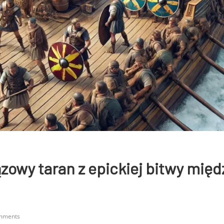
zowy taran z epickiej bitwy mi
mments