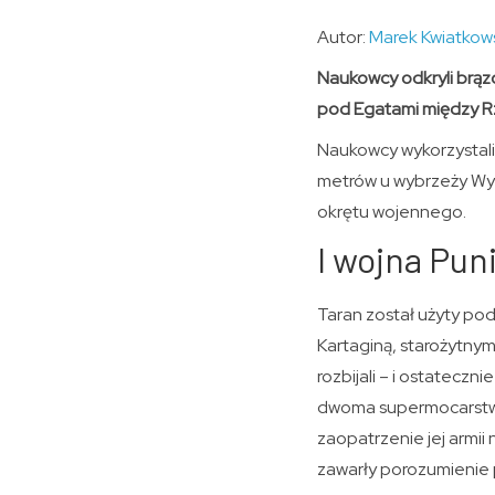
Autor:
Marek Kwiatkow
Naukowcy odkryli brąz
pod Egatami między Rz
Naukowcy wykorzystali
metrów u wybrzeży Wys
okrętu wojennego.
I wojna Pun
Taran został użyty po
Kartaginą, starożytnym
rozbijali – i ostateczni
dwoma supermocarstwam
zaopatrzenie jej armii
zawarły porozumienie p