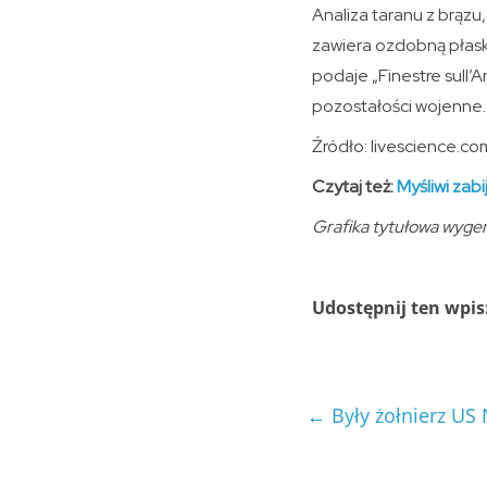
Analiza taranu z brązu
zawiera ozdobną płask
podaje „Finestre sull’A
pozostałości wojenne.
Źródło: livescience.co
Czytaj też:
Myśliwi zab
Grafika tytułowa wyg
Udostępnij ten wpis
←
Były żołnierz US