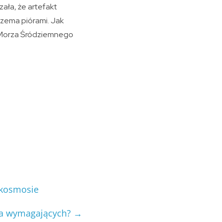
zała, że artefakt
rzema piórami. Jak
ści Morza Śródziemnego
 kosmosie
dla wymagających?
→