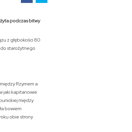
użyta podczas bitwy
ązu z głębokości 80
 do starożytnego
e. między Rzymem a
w jaki kapitanowie
y punickiej między
iła bowiem
roku obie strony