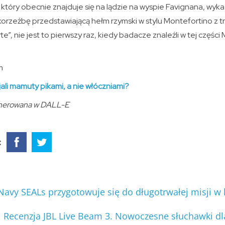
, który obecnie znajduje się na lądzie na wyspie Favignana, wyka
orzeźbę przedstawiającą hełm rzymski w stylu Montefortino z t
rte”, nie jest to pierwszy raz, kiedy badacze znaleźli w tej czę
m
ijali mamuty pikami, a nie włóczniami?
enerowana w DALL-E
:
 Navy SEALs przygotowuje się do długotrwałej misji w
Recenzja JBL Live Beam 3. Nowoczesne słuchawki 