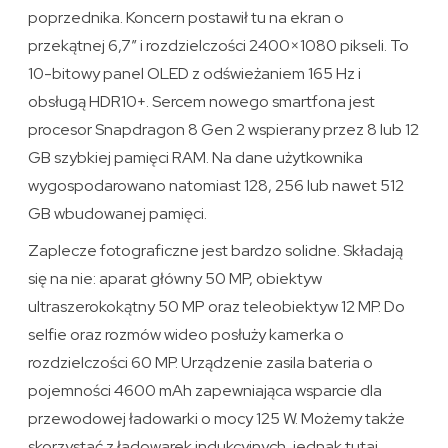
poprzednika. Koncern postawił tu na ekran o
przekątnej 6,7″ i rozdzielczości 2400×1080 pikseli. To
10-bitowy panel OLED z odświeżaniem 165 Hz i
obsługą HDR10+. Sercem nowego smartfona jest
procesor Snapdragon 8 Gen 2 wspierany przez 8 lub 12
GB szybkiej pamięci RAM. Na dane użytkownika
wygospodarowano natomiast 128, 256 lub nawet 512
GB wbudowanej pamięci.
Zaplecze fotograficzne jest bardzo solidne. Składają
się na nie: aparat główny 50 MP, obiektyw
ultraszerokokątny 50 MP oraz teleobiektyw 12 MP. Do
selfie oraz rozmów wideo posłuży kamerka o
rozdzielczości 60 MP. Urządzenie zasila bateria o
pojemności 4600 mAh zapewniająca wsparcie dla
przewodowej ładowarki o mocy 125 W. Możemy także
skorzystać z ładowarek indukcyjnych, jednak tutaj