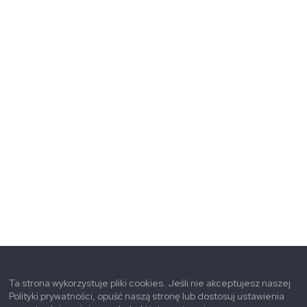
Ta strona wykorzystuje pliki cookies. Jeśli nie akceptujesz naszej
Polityki prywatności, opuść naszą stronę lub dostosuj ustawienia