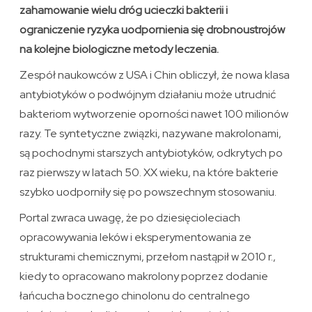
zahamowanie wielu dróg ucieczki bakterii i
ograniczenie ryzyka uodpornienia się drobnoustrojów
na kolejne biologiczne metody leczenia.
Zespół naukowców z USA i Chin obliczył, że nowa klasa
antybiotyków o podwójnym działaniu może utrudnić
bakteriom wytworzenie oporności nawet 100 milionów
razy. Te syntetyczne związki, nazywane makrolonami,
są pochodnymi starszych antybiotyków, odkrytych po
raz pierwszy w latach 50. XX wieku, na które bakterie
szybko uodporniły się po powszechnym stosowaniu.
Portal zwraca uwagę, że po dziesięcioleciach
opracowywania leków i eksperymentowania ze
strukturami chemicznymi, przełom nastąpił w 2010 r.,
kiedy to opracowano makrolony poprzez dodanie
łańcucha bocznego chinolonu do centralnego