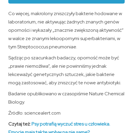
Co więcej, makrolony zniszczyły bakterie hodowane w
laboratorium, nie aktywując żadnych znanych genów
oporności i wykazały „znacznie zwiększoną aktywność”
w walce ze znanymi lekoopornymi superbakteriami, w
tym Streptococcus pneumoniae.
Sądząc po szacunkach badaczy, oporność może być
„prawie niemożliwa”, ale nie powinniśmy jednak
lekceważyć genetycznych sztuczek, jakie bakterie
mogą zastosować, aby zniszczyć te nowe antybiotyki.
Badanie opublikowano w czasopiśmie Nature Chemical
Biology.
Źródło: sciencealert.com
Czytaj też:
Psy potrafią wyczuć stres u człowieka.
Emocje mają także wpływ na nie same?