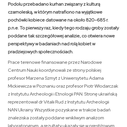
Podolu przebadano kurhan związany z kulturą
czarnoleską, w którym natrafiono na wyjątkowe
pochówki kobiece datowane na około 820–685 r.
p.n.e. To pierwszy raz, kiedy tego rodzaju groby zostały
poddane tak szczegółowej analizie, co otwiera nowe
perspektywy w badaniach nad rolą kobiet w
pradziejowych społecznościach.
Prace terenowe finansowane przez Narodowe
Centrum Nauki koordynowali ze strony polskiej
profesor Marzena Szmyt z Uniwersytetu Adama
Mickiewicza w Poznaniu oraz profesor Piotr Włodarczak
z Instytutu Archeologii i Etnologii PAN. Stronę ukraińską
reprezentował dr Vitalii Rud z Instytutu Archeologii
NAN Ukrainy. Wszystkie pozyskane w trakcie badań
znaleziska zostały poddane wnikliwym analizom
laboratoryjnym, a rezultaty ukazały się w prestiżowym