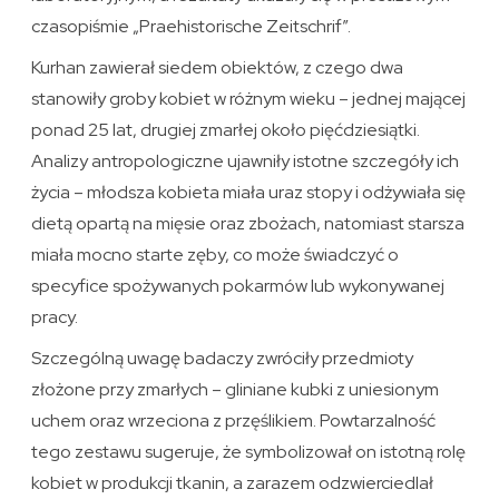
czasopiśmie „Praehistorische Zeitschrif”.
Kurhan zawierał siedem obiektów, z czego dwa
stanowiły groby kobiet w różnym wieku – jednej mającej
ponad 25 lat, drugiej zmarłej około pięćdziesiątki.
Analizy antropologiczne ujawniły istotne szczegóły ich
życia – młodsza kobieta miała uraz stopy i odżywiała się
dietą opartą na mięsie oraz zbożach, natomiast starsza
miała mocno starte zęby, co może świadczyć o
specyfice spożywanych pokarmów lub wykonywanej
pracy.
Szczególną uwagę badaczy zwróciły przedmioty
złożone przy zmarłych – gliniane kubki z uniesionym
uchem oraz wrzeciona z przęślikiem. Powtarzalność
tego zestawu sugeruje, że symbolizował on istotną rolę
kobiet w produkcji tkanin, a zarazem odzwierciedlał