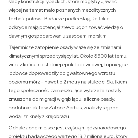
ślady konstrukcji rybackich, które mogłyby ujawnić
więcej na temat mało poznanych mezolitycznych
technik połowu. Badacze podkreślają, że takie
odkrycia mają potencjał zrewolucjonizować wiedzę o
dawnym gospodarowaniu zasobami morskimi.
Tajemnicze zatopienie osady wiąże się ze zmianami
klimatycznymi sprzed tysięcy lat. Około 8500 lat temu,
wraz z końcem ostatniej epoki lodowcowej, topniejące
lodowce doprowadziły do gwałtownego wzrostu
poziomu mórz – nawet o 2 metry na stulecie. Skutkiem
tego społeczności zamieszkujące wybrzeża zostały
zmuszone do migracji w głąb lądu, a liczne osady,
podobnie jak ta w Zatoce Aarhus, znalazły się pod
wodą i zniknęły z krajobrazu.
Odnalezione miejsce jest częścią międzynarodowego
projektu badawczego wartego 13,2 miliona euro, który