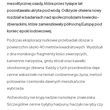
mezolitycznej osady, która przez tysiące lat
pozostawała ukryta pod wodą. Odkrycie otwiera nowy
rozdział w badaniach nad społecznościami łowiecko-
zbierackimi, które zamieszkiwały północną Europę pod
koniec epoki lodowcowej.
Podczas eksploracji nurkowie przebadali obszar o
powierzchni około 40 metrów kwadratowych. Wydobyli
z dna morskiego fragmenty kości zwierzęcych,
kamienne narzędzia, groty strzał oraz kawałki
obrobionego drewna. Każdy z tych przedmiotów daje
cenne wskazówki na temat codziennego życia, metod
polowania i rzemiosła dawnych mieszkańców
wybrzeża.
Archeolodzy nie kryją nadziei na kolejne znaleziska.
Szczególnie cenne byłyby harpuny, haczyki na ryby czy