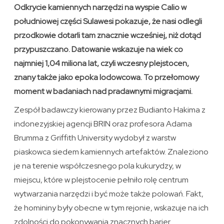
Odkrycie kamiennych narzędzi na wyspie Calio w
południowej części Sulawesi pokazuje, że nasi odlegli
przodkowie dotarli tam znacznie wcześniej, niż dotąd
przypuszczano. Datowanie wskazuje na wiek co
najmniej 1,04 miliona lat, czyli wczesny plejstocen,
znany także jako epoka lodowcowa. To przełomowy
moment w badaniach nad pradawnymi migracjami.
Zespół badawczy kierowany przez Budianto Hakima z
indonezyjskiej agencji BRIN oraz profesora Adama
Brumma z Griffith University wydobył z warstw
piaskowca siedem kamiennych artefaktów. Znaleziono
je na terenie współczesnego pola kukurydzy, w
miejscu, które w plejstocenie pełniło rolę centrum
wytwarzania narzędzi i być może także polowań. Fakt,
że homininy były obecne w tym rejonie, wskazuje na ich
zdolności do pokonywania znacznych barier