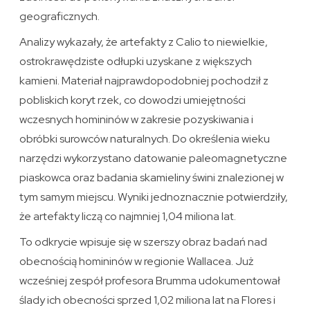
geograficznych.
Analizy wykazały, że artefakty z Calio to niewielkie,
ostrokrawędziste odłupki uzyskane z większych
kamieni. Materiał najprawdopodobniej pochodził z
pobliskich koryt rzek, co dowodzi umiejętności
wczesnych homininów w zakresie pozyskiwania i
obróbki surowców naturalnych. Do określenia wieku
narzędzi wykorzystano datowanie paleomagnetyczne
piaskowca oraz badania skamieliny świni znalezionej w
tym samym miejscu. Wyniki jednoznacznie potwierdziły,
że artefakty liczą co najmniej 1,04 miliona lat.
To odkrycie wpisuje się w szerszy obraz badań nad
obecnością homininów w regionie Wallacea. Już
wcześniej zespół profesora Brumma udokumentował
ślady ich obecności sprzed 1,02 miliona lat na Flores i