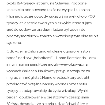
około 194 tysięcy lat temu na Sulawesi. Podobne
znaleziska odnotowano także na wyspie Luzon na
Filipinach, gdzie dowody wskazują na wiek około 700
tysięcy lat. Łącznie tworzy to niezwykle interesującą
sieć dowodów, że pradawni ludzie byli zdolni do
podróży morskich w znacznie wcześniejszym okresie niż
sądzono.
Odkrycie na Calio stanowi kolejne ogniwo w historii
badań nad tzw. „hobbitami” – Homo floresiensis – oraz
innymi homininami, które mogły wyewoluować na
wyspach Wallacea. Naukowcy przypuszczają, że za
migracjami mógł stać Homo erectus, który potrafił
przekroczyć potężne bariery wodne i przez setki
tysięcy lat adaptował się do życia w izolacji. Wyniki
badań, opublikowane w prestiżowym czasopiśmie
Nature
, dowodzą, że historia ludzkości wciąż kryje