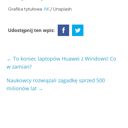
Grafika tytułowa:
AK
/ Unsplash
Udostępnij ten wpis:
←
To koniec laptopów Huawei z Windows! Co
w zamian?
Naukowcy rozwiązali zagadkę sprzed 500
milionów lat
→