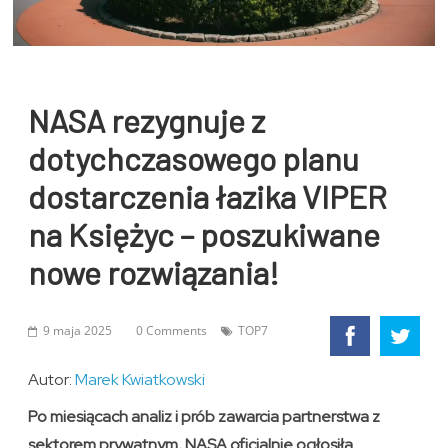
NASA rezygnuje z
dotychczasowego planu
dostarczenia łazika VIPER
na Księżyc – poszukiwane
nowe rozwiązania!
9 maja 2025
0 Comments
TOP7
Autor:
Marek Kwiatkowski
Po miesiącach analiz i prób zawarcia partnerstwa z
sektorem prywatnym, NASA oficjalnie ogłosiła