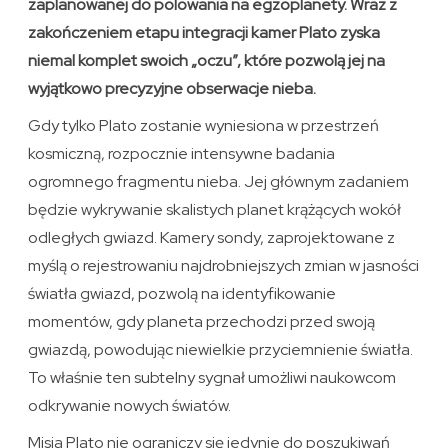
zaplanowanej do polowania na egzoplanety. Wraz z
zakończeniem etapu integracji kamer Plato zyska
niemal komplet swoich „oczu”, które pozwolą jej na
wyjątkowo precyzyjne obserwacje nieba.
Gdy tylko Plato zostanie wyniesiona w przestrzeń
kosmiczną, rozpocznie intensywne badania
ogromnego fragmentu nieba. Jej głównym zadaniem
będzie wykrywanie skalistych planet krążących wokół
odległych gwiazd. Kamery sondy, zaprojektowane z
myślą o rejestrowaniu najdrobniejszych zmian w jasności
światła gwiazd, pozwolą na identyfikowanie
momentów, gdy planeta przechodzi przed swoją
gwiazdą, powodując niewielkie przyciemnienie światła.
To właśnie ten subtelny sygnał umożliwi naukowcom
odkrywanie nowych światów.
Misja Plato nie ograniczy się jedynie do poszukiwań