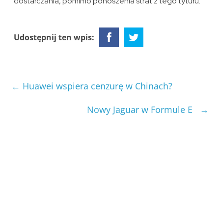
dostarczania, pomimo ponoszenia strat z tego tytułu.
Udostępnij ten wpis:
←
Huawei wspiera cenzurę w Chinach?
Nowy Jaguar w Formule E
→