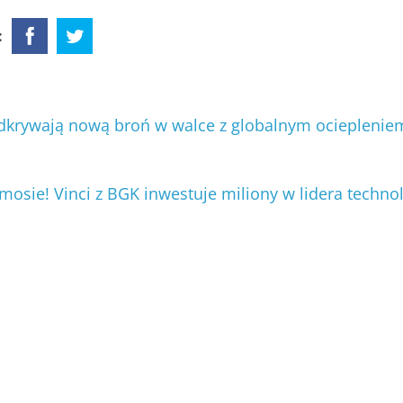
:
krywają nową broń w walce z globalnym ociepleni
smosie! Vinci z BGK inwestuje miliony w lidera technol