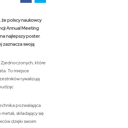
, że polscy naukowcy
ncji Annual Meeting
na najlepszy poster.
ej zaznacza swoją
 Zjednoczonych, które
ta. To miejsce
zestników rywalizują
 budząc
echnika pozwalająca
metali, składający się
owców dzięki swoim