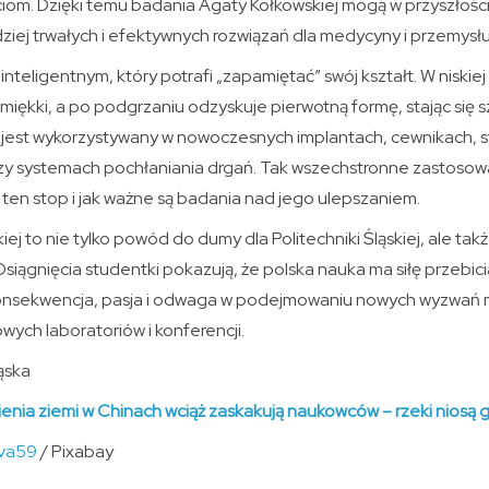
iom. Dzięki temu badania Agaty Kołkowskiej mogą w przyszłości 
ziej trwałych i efektywnych rozwiązań dla medycyny i przemysłu
 inteligentnym, który potrafi „zapamiętać” swój kształt. W niski
miękki, a po podgrzaniu odzyskuje pierwotną formę, stając się sz
e jest wykorzystywany w nowoczesnych implantach, cewnikach, s
czy systemach pochłaniania drgań. Tak wszechstronne zastosowa
ten stop i jak ważne są badania nad jego ulepszaniem.
j to nie tylko powód do dumy dla Politechniki Śląskiej, ale także
ągnięcia studentki pokazują, że polska nauka ma siłę przebici
onsekwencja, pasja i odwaga w podejmowaniu nowych wyzwań m
wych laboratoriów i konferencji.
ąska
sienia ziemi w Chinach wciąż zaskakują naukowców – rzeki niosą gr
va59
/ Pixabay