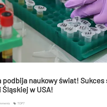
 podbija naukowy świat! Sukces 
i Śląskiej w USA!
mments
TOP7