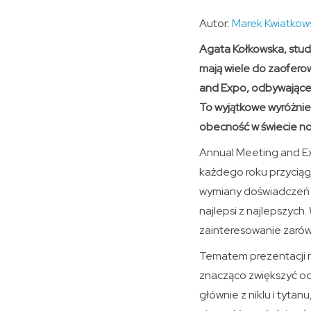
Autor:
Marek Kwiatkow
Agata Kołkowska, stud
mają wiele do zaofero
and Expo, odbywającej 
To wyjątkowe wyróżnie
obecność w świecie now
Annual Meeting and E
każdego roku przyciąg
wymiany doświadczeń i 
najlepsi z najlepszyc
zainteresowanie zarówno
Tematem prezentacji m
znacząco zwiększyć odp
głównie z niklu i tyta