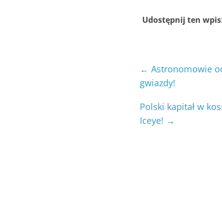
Udostępnij ten wpis
←
Astronomowie od
gwiazdy!
Polski kapitał w ko
Iceye!
→