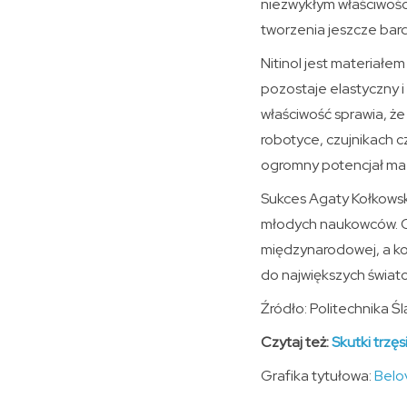
niezwykłym właściwośc
tworzenia jeszcze bard
Nitinol jest materiałem
pozostaje elastyczny i 
właściwość sprawia, ż
robotyce, czujnikach 
ogromny potencjał ma 
Sukces Agaty Kołkowskie
młodych naukowców. Osi
międzynarodowej, a k
do największych świato
Źródło: Politechnika Śl
Czytaj też:
Skutki trzę
Grafika tytułowa:
Belo