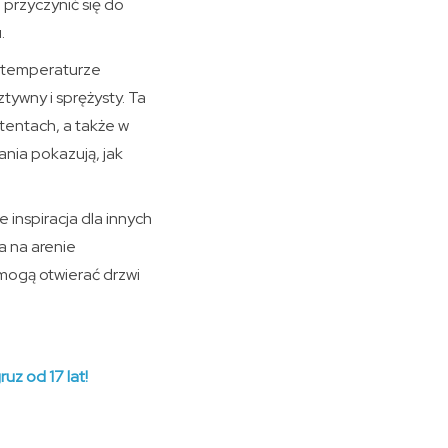
przyczynić się do
.
ej temperaturze
tywny i sprężysty. Ta
tentach, a także w
nia pokazują, jak
 inspiracja dla innych
a na arenie
ogą otwierać drzwi
uz od 17 lat!