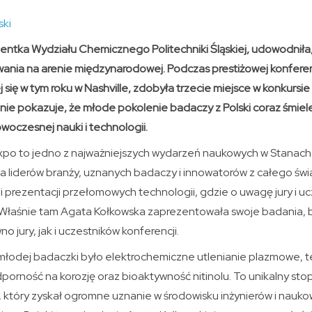
ski
entka Wydziału Chemicznego Politechniki Śląskiej, udowodniła
wania na arenie międzynarodowej. Podczas prestiżowej konfere
się w tym roku w Nashville, zdobyła trzecie miejsce w konkursie 
nie pokazuje, że młode pokolenie badaczy z Polski coraz śmiel
oczesnej nauki i technologii.
xpo to jedno z najważniejszych wydarzeń naukowych w Stanach
a liderów branży, uznanych badaczy i innowatorów z całego świa
prezentacji przełomowych technologii, gdzie o uwagę jury i uc
h. Właśnie tam Agata Kołkowska zaprezentowała swoje badania,
 jury, jak i uczestników konferencji.
łodej badaczki było elektrochemiczne utlenianie plazmowe, t
orność na korozję oraz bioaktywność nitinolu. To unikalny stop 
nu, który zyskał ogromne uznanie w środowisku inżynierów i nauk