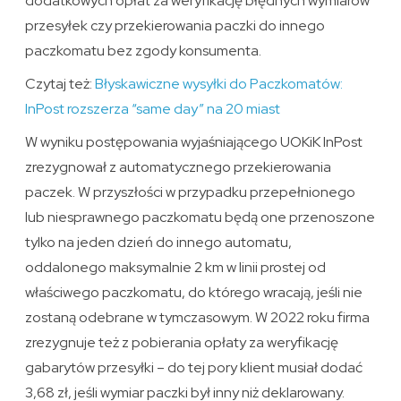
dodatkowych opłat za weryfikację błędnych wymiarów
przesyłek czy przekierowania paczki do innego
paczkomatu bez zgody konsumenta.
Czytaj też:
Błyskawiczne wysyłki do Paczkomatów:
InPost rozszerza “same day” na 20 miast
W wyniku postępowania wyjaśniającego UOKiK InPost
zrezygnował z automatycznego przekierowania
paczek. W przyszłości w przypadku przepełnionego
lub niesprawnego paczkomatu będą one przenoszone
tylko na jeden dzień do innego automatu,
oddalonego maksymalnie 2 km w linii prostej od
właściwego paczkomatu, do którego wracają, jeśli nie
zostaną odebrane w tymczasowym. W 2022 roku firma
zrezygnuje też z pobierania opłaty za weryfikację
gabarytów przesyłki – do tej pory klient musiał dodać
3,68 zł, jeśli wymiar paczki był inny niż deklarowany.