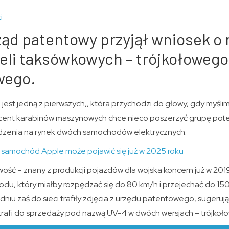
i
ząd patentowy przyjął wniosek o 
li taksówkowych – trójkołowego 
wego.
jest jedną z pierwszych,, która przychodzi do głowy, gdy myśli
ucent karabinów maszynowych chce nieco poszerzyć grupę pote
adzenia na rynek dwóch samochodów elektrycznych.
 samochód Apple może pojawić się już w 2025 roku
wość – znany z produkcji pojazdów dla wojska koncern już w 201
du, który miałby rozpędzać się do 80 km/h i przejechać do 15
niu zaś do sieci trafiły zdjęcia z urzędu patentowego, sugeruj
trafi do sprzedaży pod nazwą UV-4 w dwóch wersjach – trójkołow