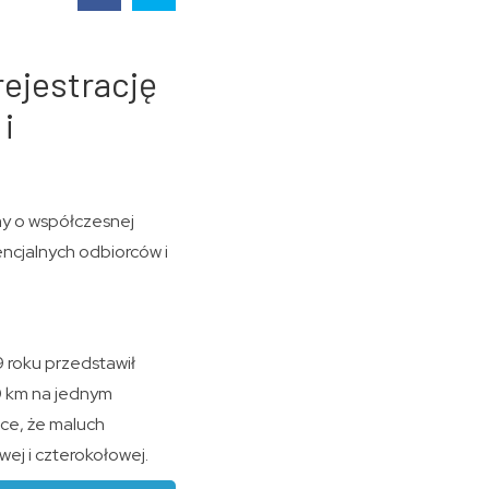
rejestrację
i
my o współczesnej
ncjalnych odbiorców i
9 roku przedstawił
0 km na jednym
ące, że maluch
ej i czterokołowej.