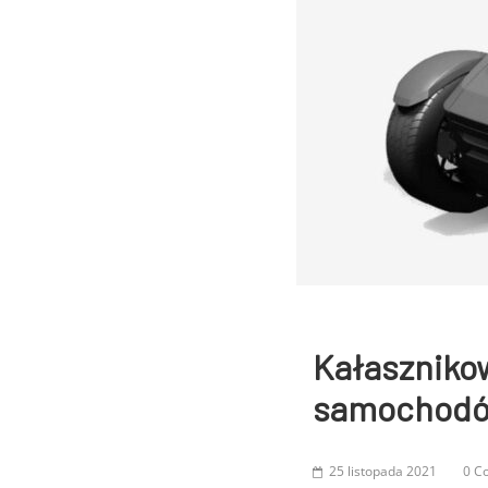
Kałaszniko
samochodów
25 listopada 2021
0 C