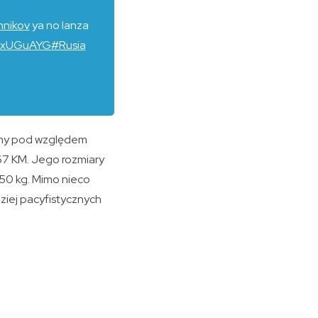
hnikov
ya no lanza
tPaxUGuAYG
#Rusia
ony pod względem
 67 KM. Jego rozmiary
650 kg. Mimo nieco
ziej pacyfistycznych