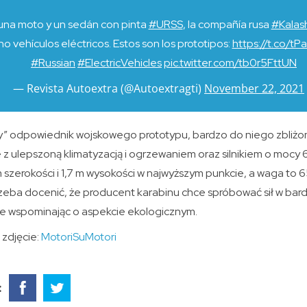
na moto y un sedán con pinta
#URSS
, la compañía rusa
#Kalas
 sino vehículos eléctricos. Estos son los prototipos:
https://t.co/
#Russian
#ElectricVehicles
pic.twitter.com/tb0r5FttUN
— Revista Autoextra (@Autoextragti)
November 22, 2021
y” odpowiednik wojskowego prototypu, bardzo do niego zbliż
e z ulepszoną klimatyzacją i ogrzewaniem oraz silnikiem o mocy
 m szerokości i 1,7 m wysokości w najwyższym punkcie, a waga to 
zeba docenić, że producent karabinu chce spróbować sił w bard
e wspominając o aspekcie ekologicznym.
 zdjęcie:
MotoriSuMotori
: