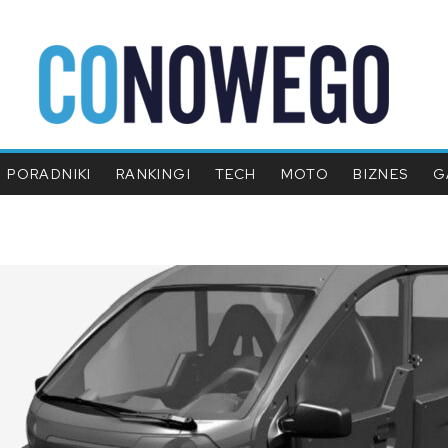
PORADNIKI
RANKINGI
TECH
MOTO
BIZNES
G