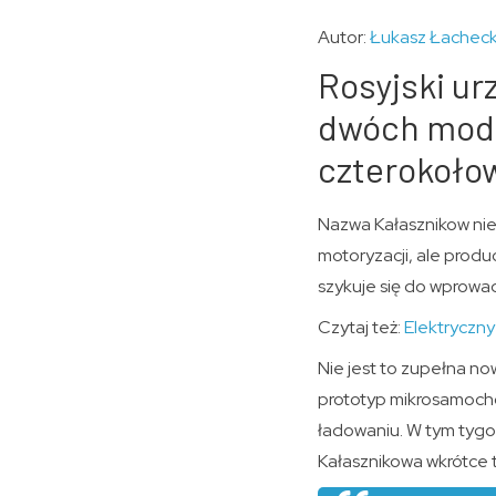
Autor:
Łukasz Łacheck
Rosyjski ur
dwóch mode
czterokoło
Nazwa Kałasznikow nie 
motoryzacji, ale prod
szykuje się do wprow
Czytaj też:
Elektryczny
Nie jest to zupełna no
prototyp mikrosamocho
ładowaniu. W tym tygod
Kałasznikowa wkrótce 