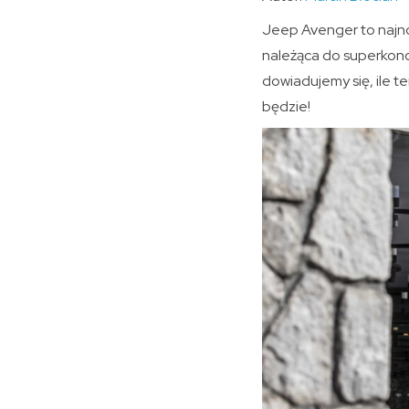
Jeep Avenger to najno
należąca do superkonc
dowiadujemy się, ile 
będzie!