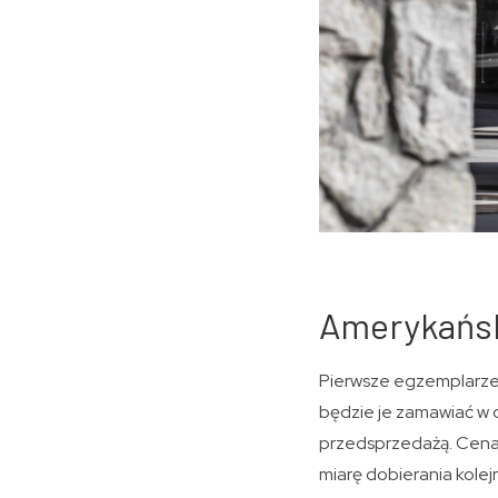
Amerykańsk
Pierwsze egzemplarze
będzie je zamawiać w o
przedsprzedażą. Cena 
miarę dobierania kole