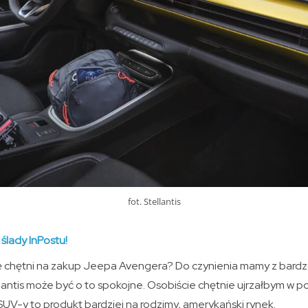
fot. Stellantis
 ślady InPostu!
ię chętni na zakup Jeepa Avengera? Do czynienia mamy z bardz
lantis może być o to spokojne. Osobiście chętnie ujrzałbym w pol
UV-y to produkt bardziej na rodzimy, amerykański rynek.