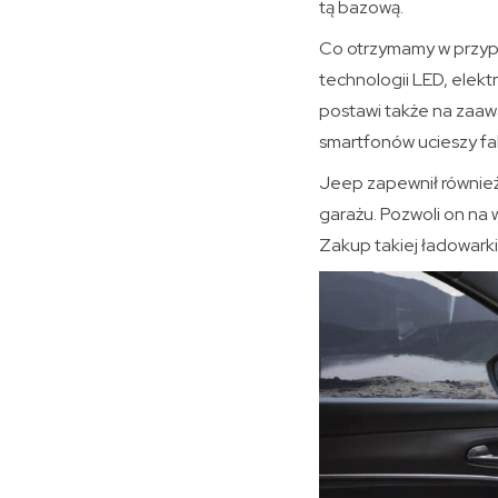
tą bazową.
Co otrzymamy w przypa
technologii LED, elekt
postawi także na zaaw
smartfonów ucieszy fak
Jeep zapewnił równie
garażu. Pozwoli on na
Zakup takiej ładowarki