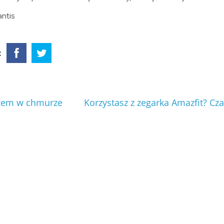
antis
:
azem w chmurze
Korzystasz z zegarka Amazfit? Cza