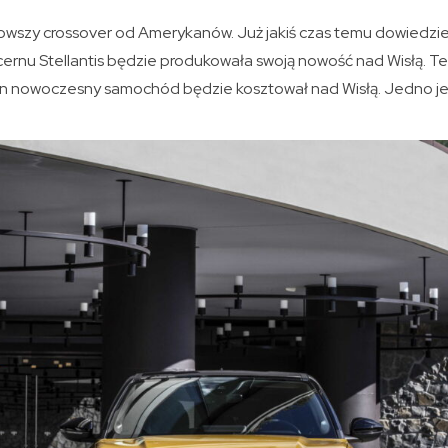
wszy crossover od Amerykanów. Już jakiś czas temu dowiedziel
ernu Stellantis będzie produkowała swoją nowość nad Wisłą. T
ten nowoczesny samochód będzie kosztował nad Wisłą. Jedno je