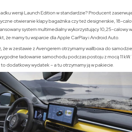
dku wersji Launch Edition w standardzie? Producent zaserwuj
ryczne otwieranie klapy bagażnika czy też designerskie, 18-cal
ansowany system multimedialny wykorzystujący 10,25-calowy w
t, że mamy tu wsparcie dla Apple CarPlay i Android Auto.
ż, że w zestawie z Avengerem otrzymamy wallboxa do samodzi
 wygodne ładowanie samochodu podczas postoju z mocą 11 kW. 
 to dodatkowy wydatek – a tu otrzymamy ją w pakiecie.