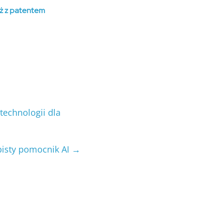
już z patentem
technologii dla
isty pomocnik AI
→