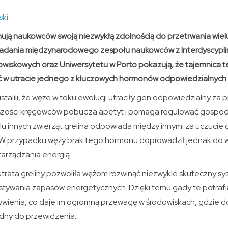
ski
ją naukowców swoją niezwykłą zdolnością do przetrwania wiel
badania międzynarodowego zespołu naukowców z Interdyscypl
owiskowych oraz Uniwersytetu w Porto pokazują, że tajemnica te
ć w utracie jednego z kluczowych hormonów odpowiedzialnych
talili, że węże w toku ewolucji utraciły gen odpowiedzialny za p
kszości kręgowców pobudza apetyt i pomaga regulować gospo
ielu innych zwierząt grelina odpowiada między innymi za uczucie 
. W przypadku węży brak tego hormonu doprowadził jednak do 
arządzania energią.
ata greliny pozwoliła wężom rozwinąć niezwykle skuteczny s
tywania zapasów energetycznych. Dzięki temu gady te potrafi
ywienia, co daje im ogromną przewagę w środowiskach, gdzie d
udny do przewidzenia.