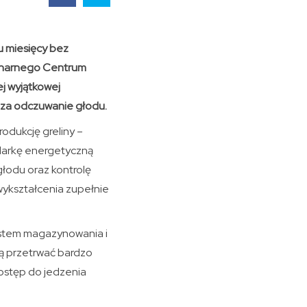
u miesięcy bez
inarnego Centrum
j wyjątkowej
 za odczuwanie głodu.
rodukcję greliny –
darkę energetyczną
głodu oraz kontrolę
wykształcenia zupełnie
ystem magazynowania i
ą przetrwać bardzo
ostęp do jedzenia