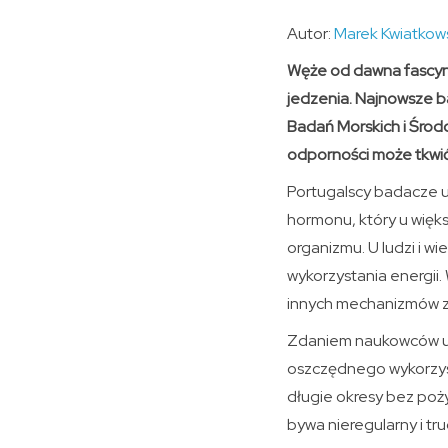
Autor:
Marek Kwiatkow
Węże od dawna fascynu
jedzenia. Najnowsze 
Badań Morskich i Środ
odporności może tkwi
Portugalscy badacze us
hormonu, który u wię
organizmu. U ludzi i w
wykorzystania energii
innych mechanizmów z
Zdaniem naukowców utr
oszczędnego wykorzys
długie okresy bez poż
bywa nieregularny i tr