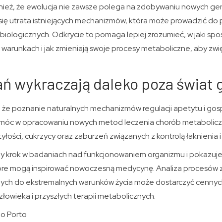
ież, że ewolucja nie zawsze polega na zdobywaniu nowych genó
się utrata istniejących mechanizmów, która może prowadzić do 
iologicznych. Odkrycie to pomaga lepiej zrozumieć, w jaki sp
 warunkach i jak zmieniają swoje procesy metaboliczne, aby zwi
ń wykraczają daleko poza świat
 że poznanie naturalnych mechanizmów regulacji apetytu i go
móc w opracowaniu nowych metod leczenia chorób metaboliczn
yłości, cukrzycy oraz zaburzeń związanych z kontrolą łaknienia i
y krok w badaniach nad funkcjonowaniem organizmu i pokazuje,
tóre mogą inspirować nowoczesną medycynę. Analiza procesów
nych do ekstremalnych warunków życia może dostarczyć cenny
łowieka i przyszłych terapii metabolicznych.
do Porto