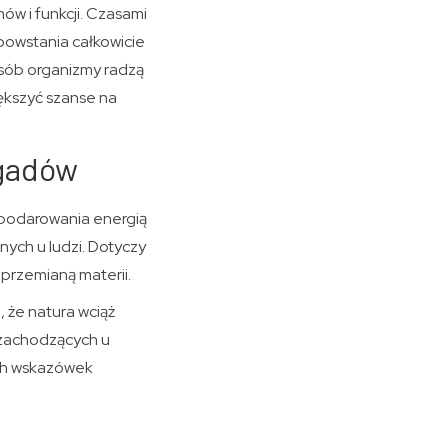
w i funkcji. Czasami
powstania całkowicie
osób organizmy radzą
ększyć szanse na
 gadów
spodarowania energią
ych u ludzi. Dotyczy
 przemianą materii.
 że natura wciąż
 zachodzących u
ch wskazówek