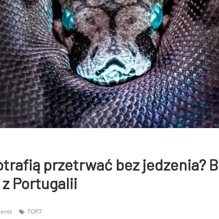
trafią przetrwać bez jedzenia? 
 Portugalii
ents
TOP7