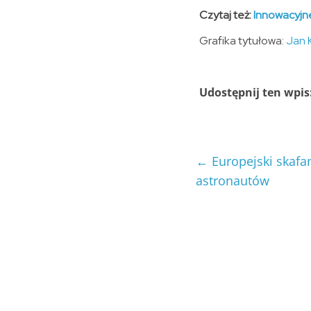
Czytaj też:
Innowacyjne
Grafika tytułowa:
Jan 
Udostępnij ten wpis
←
Europejski skafan
astronautów