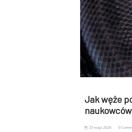
Jak węże po
naukowców z
25 maja 2026
0 Comm