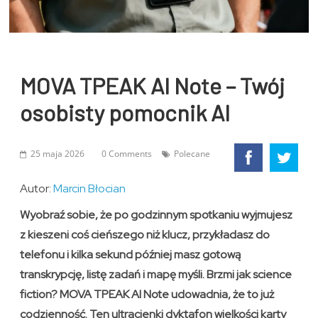
MOVA TPEAK AI Note – Twój
osobisty pomocnik AI
25 maja 2026
0 Comments
Polecane
Autor:
Marcin Błocian
Wyobraź sobie, że po godzinnym spotkaniu wyjmujesz
z kieszeni coś cieńszego niż klucz, przykładasz do
telefonu i kilka sekund później masz gotową
transkrypcję, listę zadań i mapę myśli. Brzmi jak science
fiction? MOVA TPEAK AI Note udowadnia, że to już
codzienność. Ten ultracienki dyktafon wielkości karty