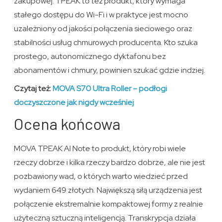
zakupowej. TPEAK to też produkt, który wymaga
stałego dostępu do Wi-Fi i w praktyce jest mocno
uzależniony od jakości połączenia sieciowego oraz
stabilności usług chmurowych producenta. Kto szuka
prostego, autonomicznego dyktafonu bez
abonamentów i chmury, powinien szukać gdzie indziej.
Czytaj też:
MOVA S70 Ultra Roller – podłogi
doczyszczone jak nigdy wcześniej
Ocena końcowa
MOVA TPEAK AI Note to produkt, który robi wiele
rzeczy dobrze i kilka rzeczy bardzo dobrze, ale nie jest
pozbawiony wad, o których warto wiedzieć przed
wydaniem 649 złotych. Największą siłą urządzenia jest
połączenie ekstremalnie kompaktowej formy z realnie
użyteczną sztuczną inteligencją. Transkrypcja działa