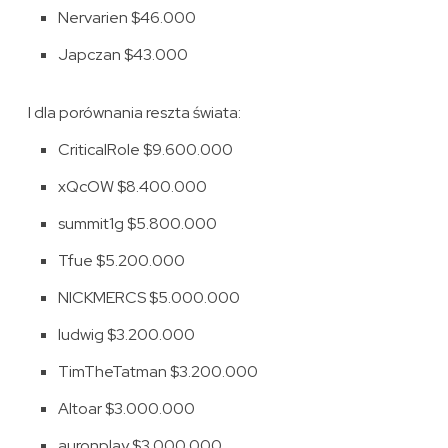
Nervarien $46.000
Japczan $43.000
I dla porównania reszta świata:
CriticalRole $9.600.000
xQcOW $8.400.000
summit1g $5.800.000
Tfue $5.200.000
NICKMERCS $5.000.000
ludwig $3.200.000
TimTheTatman $3.200.000
Altoar $3.000.000
auronplay $3.000.000