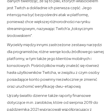
danych twierdząc, że są to pliki, których właścicielem
jest Twitch a dokładnie ich pierwsza część. Jego
intencją ma być bezpośredni atak w platformę,
ponieważ chce większej różnorodności na rynku
streamingowym, nazywając Twitch’a „toksycznym
środowiskiem”.
Wyciekły między innymi zastrzeżone zestawy narzędzi
dla programistów, różne wersje kodu źródłowego samej
platformy, w tym także jego klientów mobilnych i
konsolowych. Pośród plików miały znaleźć się również
hasła użytkowników Twitcha, w związku z czym osoby
posiadające konto powinny niezwłocznie je zmienić
oraz uruchomić weryfikację dwu-etapową.
Ujrzały światło dzienne także raporty finansowe
dotyczące m.in. zarobków, które od sierpnia 2019 do
października 2021 wypracowali współpracujący z