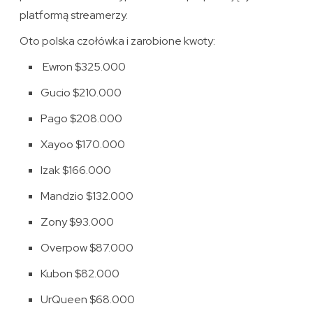
platformą streamerzy.
Oto polska czołówka i zarobione kwoty:
Ewron $325.000
Gucio $210.000
Pago $208.000
Xayoo $170.000
Izak $166.000
Mandzio $132.000
Zony $93.000
Overpow $87.000
Kubon $82.000
UrQueen $68.000