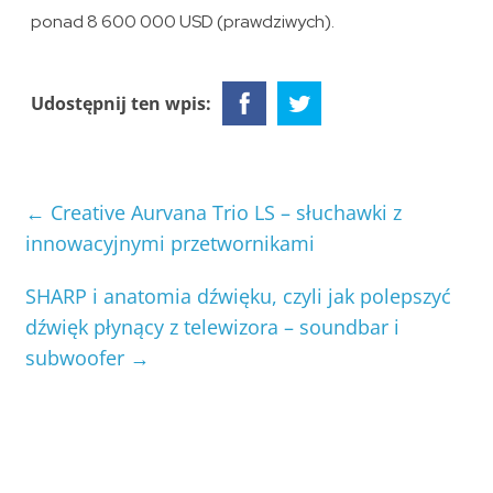
ponad 8 600 000 USD (prawdziwych).
Udostępnij ten wpis:
←
Creative Aurvana Trio LS – słuchawki z
innowacyjnymi przetwornikami
SHARP i anatomia dźwięku, czyli jak polepszyć
dźwięk płynący z telewizora – soundbar i
subwoofer
→