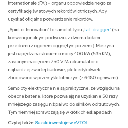
Internationale (FAI) – organu odpowiedzialnego za
certyfikację światowych rekordów lotniczych. Aby
uzyskać oficjalne potwierdzenie rekordów.
„Spirit of Innovation” to samolot typu „
tail-dragger”
(na
konwencjonalnym podwoziu, z dwoma kołami
przednimi i z ogonem ciągniętym po ziemi). Maszyna
jest napędzana silnikiem o mocy 400 kW (535 KM),
zasilanym napięciem 750 V. Ma akumulator o
najbardziej zwartej budowie, jaki kiedykolwiek
zbudowano w przemyśle lotniczym (z 6480 ogniwami).
Samoloty elektryczne nie są praktyczne, ze względu na
obecne baterie, które pozwalają na uzyskanie 50 razy
mniejszego zasięgu niż paliwo do silników odrzutowych.
Tym niemniej sprawdzają się w krótkich eskapadach.
Czytaj także:
Suzuki inwestuje w eVTOL