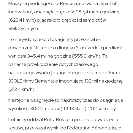
Maszyna produkcji Rolls-Royce’a, nazwana „Spirit of
Innovation”, osiągnęła prędkość 387,4 mil na godzinę
(623.4 km/h) bijąc rekord prędkości samolotów
elektrycznych.
To nie jedyny rekord osiągnięty przez statek
powietrzny. Na trasie o długości 3 km średnia prędkość
wyniosła 345,4 mil na godzinę (555.9 km/h). To
oznacza przekroczenie dotychczasowego
najlepszego wyniku (osiągniętego przez model Extra
330LE firmy Siemens) o imponujące 132 mil na godzinę
(212.4 km/h).
Następne osiągnięcie to najkrótszy czas do osiągnięcia
wysokości 3000 metrów (9843 stóp): 202 sekundy.
Lotniczy oddział Rolls-Royce’a po przeprowadzeniu
testów, przekazał wyniki do Fédération Aéronoutique