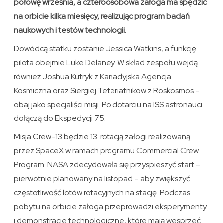
połowę września, a czteroosobowa załoga ma spędzić
na orbicie kilka miesięcy, realizując program badań
naukowych i testów technologii.
Dowódcą statku zostanie Jessica Watkins, a funkcję
pilota obejmie Luke Delaney. W skład zespołu wejdą
również Joshua Kutryk z Kanadyjska Agencja
Kosmiczna oraz Siergiej Teteriatnikow z Roskosmos –
obaj jako specjaliści misji. Po dotarciu na ISS astronauci
dołączą do Ekspedycji 75.
Misja Crew-13 będzie 13. rotacją załogi realizowaną
przez SpaceX w ramach programu Commercial Crew
Program. NASA zdecydowała się przyspieszyć start –
pierwotnie planowany na listopad – aby zwiększyć
częstotliwość lotów rotacyjnych na stację. Podczas
pobytu na orbicie załoga przeprowadzi eksperymenty
i demonstracje technologiczne, które mają wesprzeć