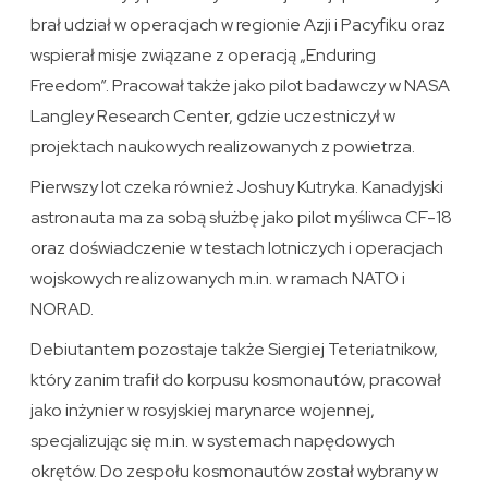
brał udział w operacjach w regionie Azji i Pacyfiku oraz
wspierał misje związane z operacją „Enduring
Freedom”. Pracował także jako pilot badawczy w NASA
Langley Research Center, gdzie uczestniczył w
projektach naukowych realizowanych z powietrza.
Pierwszy lot czeka również Joshuy Kutryka. Kanadyjski
astronauta ma za sobą służbę jako pilot myśliwca CF-18
oraz doświadczenie w testach lotniczych i operacjach
wojskowych realizowanych m.in. w ramach NATO i
NORAD.
Debiutantem pozostaje także Siergiej Teteriatnikow,
który zanim trafił do korpusu kosmonautów, pracował
jako inżynier w rosyjskiej marynarce wojennej,
specjalizując się m.in. w systemach napędowych
okrętów. Do zespołu kosmonautów został wybrany w