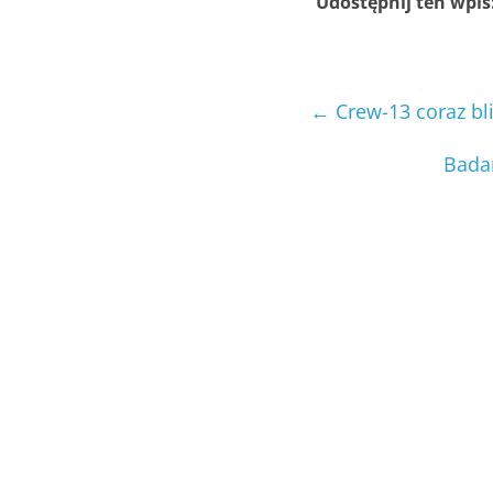
Udostępnij ten wpis
←
Crew-13 coraz bliż
Badan