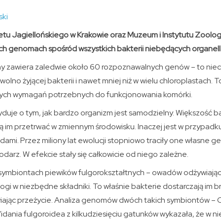
ski
tu Jagiellońskiego w Krakowie oraz Muzeum i Instytutu Zoologii
ch genomach spośród wszystkich bakterii niebędących organel
ny zawiera zaledwie około 60 rozpoznawalnych genów – to nie
wolno żyjącej bakterii i nawet mniej niż w wielu chloroplastach.
nych wymagań potrzebnych do funkcjonowania komórki.
uje o tym, jak bardzo organizm jest samodzielny. Większość bak
 im przetrwać w zmiennym środowisku. Inaczej jest w przypadku 
adami. Przez miliony lat ewolucji stopniowo traciły one własne 
podarz. W efekcie stały się całkowicie od niego zależne.
a symbiontach piewików fulgorokształtnych – owadów odżywiając
ubogi w niezbędne składniki. To właśnie bakterie dostarczają im 
ając przeżycie. Analiza genomów dwóch takich symbiontów – C
Vidania fulgoroidea z kilkudziesięciu gatunków wykazała, że w ni