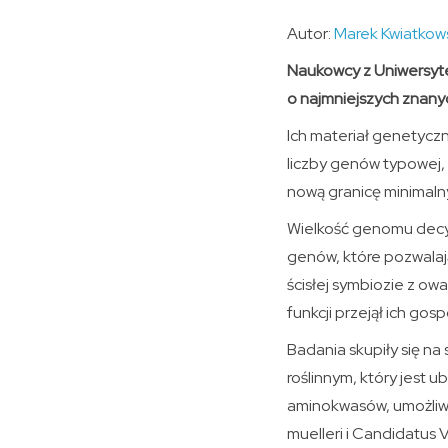
Autor:
Marek Kwiatkow
Naukowcy z Uniwersyte
o najmniejszych znany
Ich materiał genetycz
liczby genów typowej, 
nową granicę minimal
Wielkość genomu decyd
genów, które pozwalają
ścisłej symbiozie z ow
funkcji przejął ich gos
Badania skupiły się n
roślinnym, który jest 
aminokwasów, umożliwi
muelleri i Candidatus 