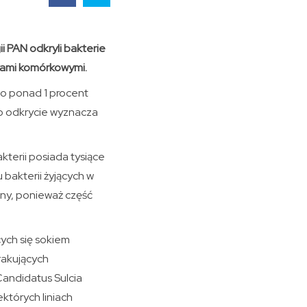
 PAN odkryli bakterie
lami komórkowymi.
co ponad 1 procent
 To odkrycie wyznacza
terii posiada tysiące
bakterii żyjących w
geny, ponieważ część
ych się sokiem
brakujących
andidatus Sulcia
ektórych liniach