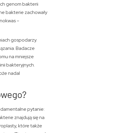
ach genom bakterii
one bakterie zachowały
inokwas –
iniach gospodarzy.
iązania. Badacze
omu na mniejsze
nii bakteryjnych.
może nadal
kowego?
ndamentalne pytanie:
erie znajdują się na
oplasty, które także