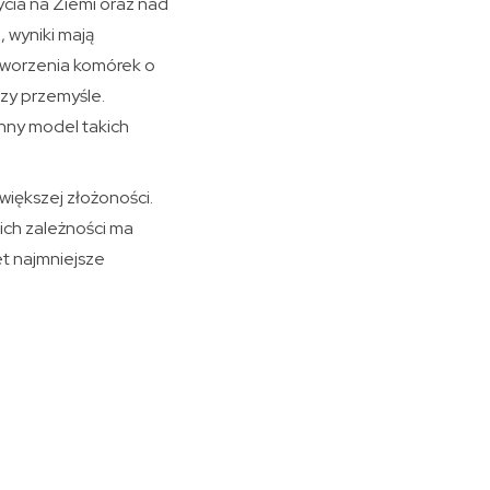
cia na Ziemi oraz nad
, wyniki mają
 tworzenia komórek o
zy przemyśle.
nny model takich
większej złożoności.
kich zależności ma
et najmniejsze