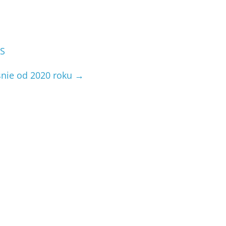
SS
śnie od 2020 roku
→