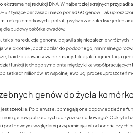
o ekstremalnej redukcji DNA. W najbardziej skrajnych przypadk
 50–52 tysiące par zasad i nieco ponad 60 genów. Tak uproszcz
um funkcji komórkowych i potrafią wytwarzać zaledwie jeden am
wą dla budowy oskórka owadów.
, tak silna redukcja genomu pojawiła się niezależnie w różnych l
ja wielokrotnie „dochodziła” do podobnego, minimalnego rozw
sze, bardzo zaawansowane zmiany, takie jak fragmentacja gen
ział funkcji jednego symbionta między kilka współpracujących li
 po setkach milionów lat wspólnej ewolucji proces uproszczeń 
trzebnych genów do życia komór
jest szerokie. Po pierwsze, pomagają one odpowiedzieć na fu
minimum genów potrzebnych do życia komórkowego? Odkryte bakt
i i pod pewnymi względami przypominają mitochondria czy chlor