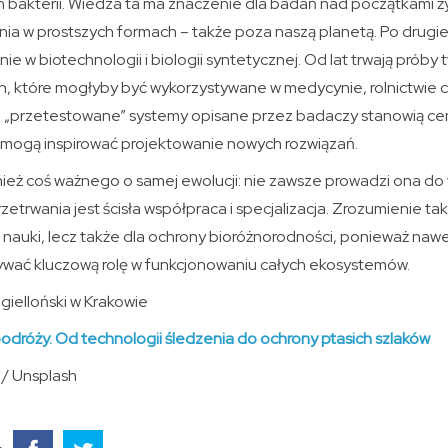
 bakterii. Wiedza ta ma znaczenie dla badań nad początkami ży
enia w prostszych formach – także poza naszą planetą. Po drugie
e w biotechnologii i biologii syntetycznej. Od lat trwają próby
 które mogłyby być wykorzystywane w medycynie, rolnictwie c
e „przetestowane” systemy opisane przez badaczy stanowią ce
 mogą inspirować projektowanie nowych rozwiązań.
ież coś ważnego o samej ewolucji: nie zawsze prowadzi ona do 
trwania jest ścisła współpraca i specjalizacja. Zrozumienie ta
a nauki, lecz także dla ochrony bioróżnorodności, ponieważ naw
wać kluczową rolę w funkcjonowaniu całych ekosystemów.
gielloński w Krakowie
odróży. Od technologii śledzenia do ochrony ptasich szlaków
/ Unsplash