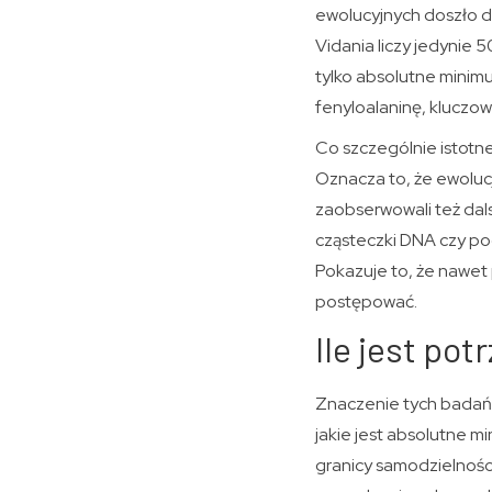
ewolucyjnych doszło d
Vidania liczy jedynie
tylko absolutne minim
fenyloalaninę, kluczo
Co szczególnie istotne
Oznacza to, że ewoluc
zaobserwowali też dal
cząsteczki DNA czy pod
Pokazuje to, że nawet
postępować.
Ile jest po
Znaczenie tych badań 
jakie jest absolutne 
granicy samodzielnośc