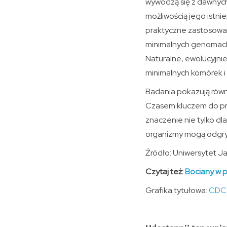
wywodzą się z dawnych
możliwością jego istni
praktyczne zastosowani
minimalnych genomach,
Naturalne, ewolucyjni
minimalnych komórek i
Badania pokazują równ
Czasem kluczem do prze
znaczenie nie tylko dl
organizmy mogą odgry
Źródło: Uniwersytet Ja
Czytaj też:
Bociany w p
Grafika tytułowa:
CDC