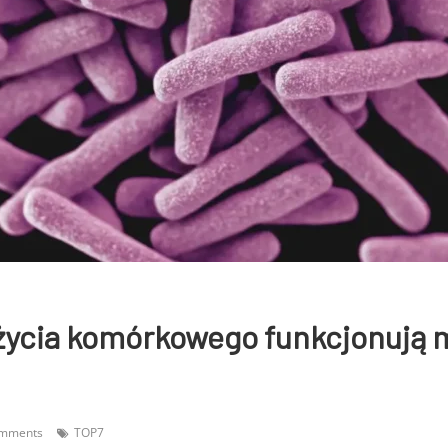
 życia komórkowego funkcjonują 
omments
TOP7