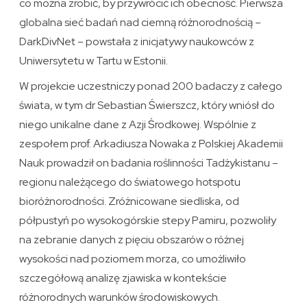
co można zrobić, by przywrócić ich obecność. Pierwsza
globalna sieć badań nad ciemną różnorodnością –
DarkDivNet – powstała z inicjatywy naukowców z
Uniwersytetu w Tartu w Estonii.
W projekcie uczestniczy ponad 200 badaczy z całego
świata, w tym dr Sebastian Świerszcz, który wniósł do
niego unikalne dane z Azji Środkowej. Wspólnie z
zespołem prof. Arkadiusza Nowaka z Polskiej Akademii
Nauk prowadził on badania roślinności Tadżykistanu –
regionu należącego do światowego hotspotu
bioróżnorodności. Zróżnicowane siedliska, od
półpustyń po wysokogórskie stepy Pamiru, pozwoliły
na zebranie danych z pięciu obszarów o różnej
wysokości nad poziomem morza, co umożliwiło
szczegółową analizę zjawiska w kontekście
różnorodnych warunków środowiskowych.