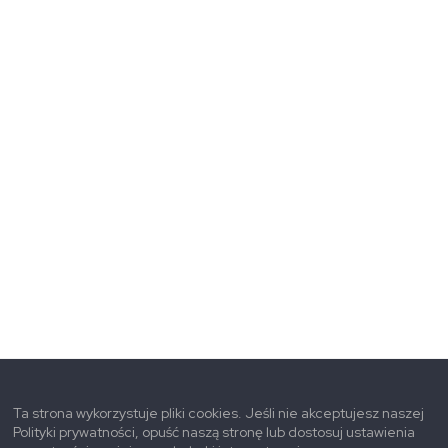
Ta strona wykorzystuje pliki cookies. Jeśli nie akceptujesz naszej
Polityki prywatności, opuść naszą stronę lub dostosuj ustawienia