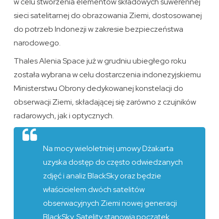
w celu stworzenia elementów składowych suwerennej
sieci satelitarnej do obrazowania Ziemi, dostosowanej
do potrzeb Indonezji w zakresie bezpieczeństwa
narodowego.
Thales Alenia Space już w grudniu ubiegłego roku
została wybrana w celu dostarczenia indonezyjskiemu
Ministerstwu Obrony dedykowanej konstelacji do
obserwacji Ziemi, składającej się zarówno z czujników
radarowych, jak i optycznych.
Na mocy wieloletniej umowy Dżakarta
uzyska dostęp do często odwiedzanych
zdjęć i analiz BlackSky oraz będzie
właścicielem dwóch satelitów
obserwacyjnych Ziemi nowej generacji
BlackSky. Satelity stanowią początek