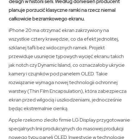
design w historii serii. Według doniesień producent
planuje porzucić klasyczne ramki na rzecz niemal
całkowicie bezramkowego ekranu.
iPhone 20 ma otrzymać ekran zakrzywiony na
wszystkie cztery krawędzie, co da efekt jednolitej,
szklanej tafli bez widocznych ramek. Projekt
przewiduje usunięcie typowych wycięć ekranu takich
jak notch czy Dynamic Island, co oznaczałoby ukrycie
kamery i czujników pod panelem OLED. Takie
rozwiązanie wymaga nowej technologii ochronnej
warstwy (Thin Film Encapsulation), która zabezpiecza
ekran przed wilgocią i uszkodzeniami, jednocześnie
będąc ekstremalnie cienką.
Apple rzekomo zleciło firmie LG Display przygotowanie
specjalnych linii produkcyjnych do masowej produkcji
nowego typu paneli OLED. Inwestycje w technologie