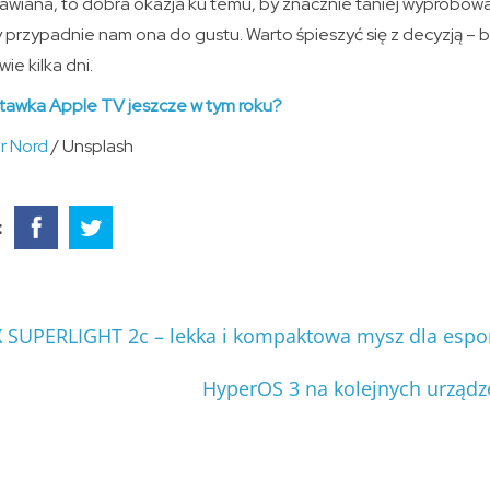
mawiana, to dobra okazja ku temu, by znacznie taniej wypróbo
zy przypadnie nam ona do gustu. Warto śpieszyć się z decyzją – 
ie kilka dni.
tawka Apple TV jeszcze w tym roku?
r Nord
/ Unsplash
:
 SUPERLIGHT 2c – lekka i kompaktowa mysz dla esp
HyperOS 3 na kolejnych urząd