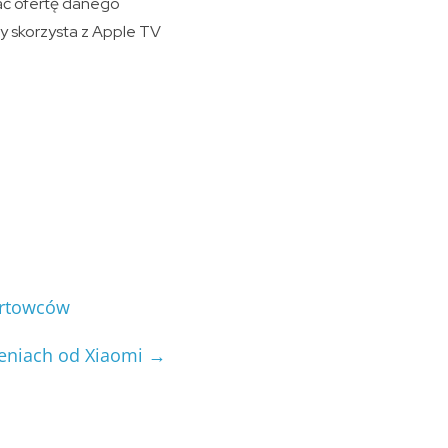
wać ofertę danego
by skorzysta z Apple TV
ortowców
zeniach od Xiaomi
→