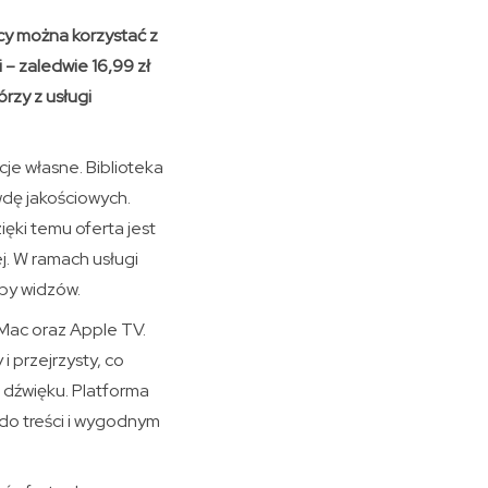
ęcy można korzystać z
 – zaledwie 16,99 zł
rzy z usługi
je własne. Biblioteka
wdę jakościowych.
ęki temu oferta jest
j. W ramach usługi
upy widzów.
 Mac oraz Apple TV.
i przejrzysty, co
i dźwięku. Platforma
 do treści i wygodnym