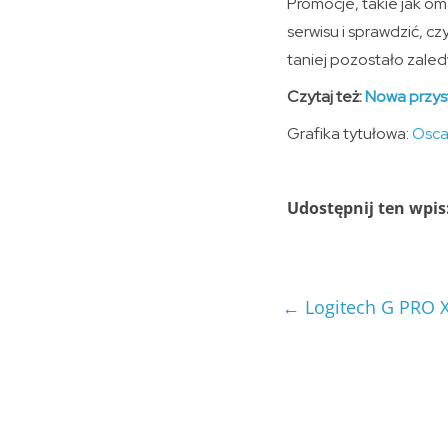
Promocje, takie jak o
serwisu i sprawdzić, c
taniej pozostało zaledw
Czytaj też:
Nowa przys
Grafika tytułowa:
Osca
Udostępnij ten wpis
←
Logitech G PRO X