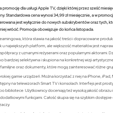
 promocję dla usługi Apple TV, dzięki której przez sześć miesi
eny. Standardowa cena wynosi 34,99 zł miesięcznie, a w promocji
ierowana jest wyłącznie do nowych subskrybentów oraz tych, któ
 niej wrócić. Promocja obowiązuje do końca listopada.
eamingowa, która stawia na jakość treści i dopracowane produkc
ak u największych platform, ale większość materiałów jest napra
półpracy z uznanymi reżyserami oraz popularnymi aktorami. Dzi
o bardziej selektywna i skupiona na konkretnej wizji artystyczne
y familijne oraz dokumenty, które mogą zainteresować różne gr
rokiej gamie urządzeń. Można korzystać z niej na iPhone, iPad,
tępny na telewizorach Smart TV i konsolach. Interfejs jest prosty 
 po bibliotece. Użytkownicy doceniają też wysoką jakość obrazu 
 dodatkowymi funkcjami. Całość skupia się na szybkim dostępie
zaczy.