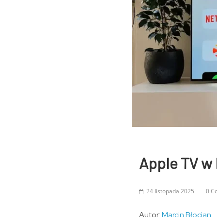
Apple TV w 
24 listopada 2025
0 C
Autor:
Marcin Błocian