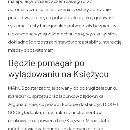
manipulacja rozszerzaczem zasięgu oraz
automatyczne rozmieszczenie, zostały pomyślnie
przeprowadzone, co potwierdziło ogólną gotowość
systemu. Testy funkcjonalne potwierdziły bezpieczną i
niezawodną wydajność mechaniczną, wykazując silną
dokładność przestrzeni stawów oraz stabilną interakcję
między podsystemami.
Będzie pomagał po
wylądowaniu na Księżycu
MANUS został zaprojektowany do obsługi załadunku i
rozładunku sprzętu oraz ładunków z lądownika
Argonaut ESA, co pozwoli Europie dostarczyć 1 500–1
800 kg ładunku, infrastruktury i instrumentów
naukowych na powierzchnię Księżyca. Manipulator
mógł ułatwiać załadunek i rozładowanie łazika,